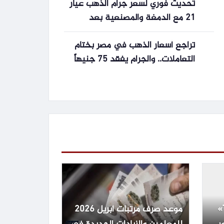
تحديث فوري لسعر جرام الذهب عيار
21 مع الدمغة والمصنعية بعد
انخفاضه
تراجع أسعار الذهب في مصر بختام
التعاملات.. والجرام يفقد 75 جنيهاً
موعد طرح «The Dog Stars»
موعد صرف مرتبات أبريل 2026