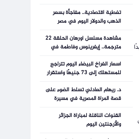
مدوية تقلب حرب التنانين رأسًا على
تغطية اقتصادية.. مفاجأة بسعر
عقب
الذهب والدولار اليوم في مصر
مشاهدة مسلسل أورهان الحلقة 22
ا
مترجمة.. إيفرينوس وفاطمة في
مواجهة انتقام يغيث
أسعار الفراخ البيضاء اليوم تتراجع
للمستهلك إلى 73 جنيهًا واستقرار
المزارع عند 61 جنيهًا الإثنين 15/
د. ريهام العادلي تسلط الضوء على
يونيو/2026 – 06:12 م
قصة المرأة المصرية في مسيرة
الوطن
القنوات الناقلة لمباراة الجزائر
والأرجنتين اليوم