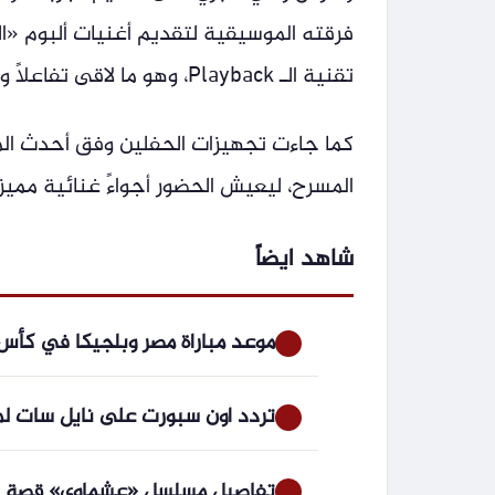
فرقته الموسيقية لتقديم أغنيات ألبوم «ا
تقنية الـ Playback، وهو ما لاقى تفاعلًا واسعًا من الجمهور.
كما جاءت تجهيزات الحفلين وفق أحدث المع
المسرح، ليعيش الحضور أجواءً غنائية مميزة
شاهد ايضاً
موعد مباراة مصر وبلجيكا في كأس العالم 2026 وتردد القناة الجزائرية ا
تردد أون سبورت على نايل سات لمبا
تفاصيل مسلسل «عشماوي» قصة تضح