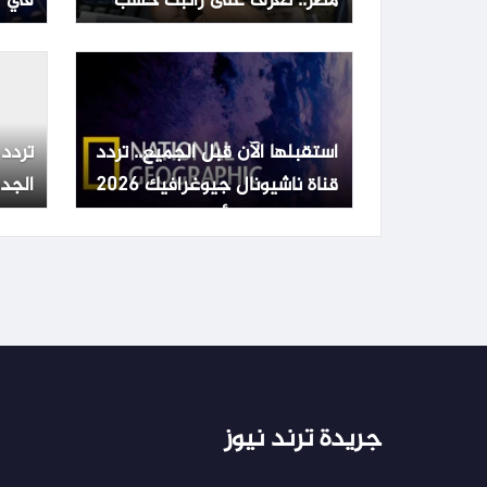
مصر.. تعرف على راتبك حسب
في ا
الدرجة الوظيفية
استقبلها الآن قبل الجميع.. تردد
تردد 
قناة ناشيونال جيوغرافيك 2026
الجد
بعد التحديث الأخير
سات
جريدة ترند نيوز