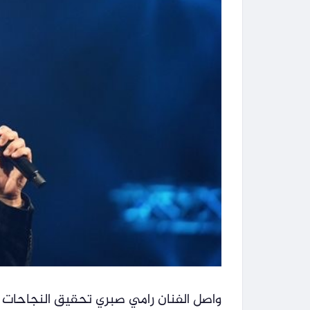
واصل الفنان رامي صبري تحقيق النجاحات ع