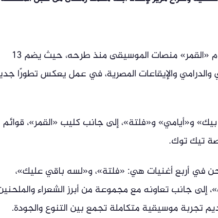
وتزامن نجاح الحفلين مع استمرار تصدر ألبوم «القمر» منصات الموسيقى منذ طرحه، حيث يضم 13
 والدرامي والإيقاعات المصرية، في عمل يعكس تطورًا جديدً
بيك» و«أيامي» و«فلتة»، إلى جانب كليب «القمر»، قوائم
صة تيك توك.
لحن في أربع أغنيات هي: «فلتة»، و«لسه باقي عليك»،
إلى جانب تعاونه مع مجموعة من أبرز الشعراء والملحنين
يم تجربة موسيقية متكاملة تجمع بين التنوع والجودة.