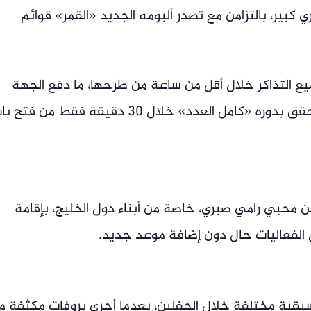
ير، بالتزامن مع تصدر ألبومه الجديد «القمر» قوائم
 جميع التذاكر خلال أقل من ساعة من طرحها، ما دفع الجهة
المنظمة إلى الإعلان عن حفل ثانٍ، والذي حقق بدوره «كامل العدد» خلال 30 دقيقة فقط من فت
من محبي رامي صبري، خاصة من أبناء دول الخليج، بإقامة
 الفعاليات حال دون إضافة موعد جديد.
ية مختلفة خلال الحفلين، بعدما أجرى بروفات مكثفة م