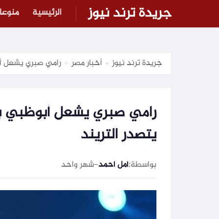
جريدة ترند نيوز
الرئيسية
منوعا
جريدة ترند نيوز
أخبار مصر
رامي صبري يشعل أبو
»
»
رامي صبري يشعل أبوظبي بحف
يتصدر التريند
بواسطة:
أمل أحمد
–
شهر واحد