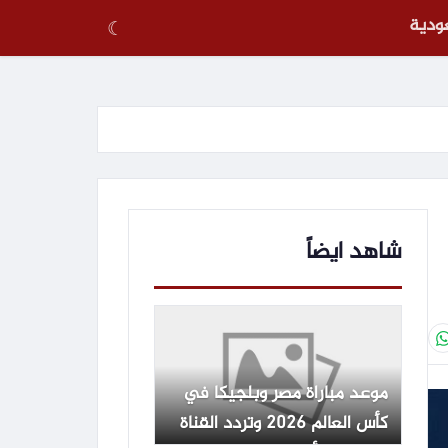
عودية
☾
شاهد ايضاً
موعد مباراة مصر وبلجيكا في
كأس العالم 2026 وتردد القناة