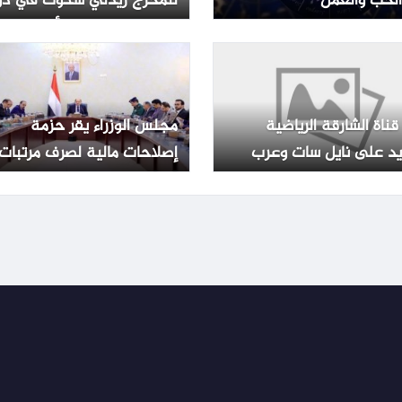
لحب والعمل
للمخرج ريدلي سكوت في دو
العرض المصرية – الأسبوع
قناة الشارقة الرياضية
مجلس الوزراء يقر حزمة
يد على نايل سات وعرب
إصلاحات مالية لصرف مرتبات
موظفي الدولة