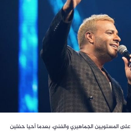
لى المستويين الجماهيري والفني، بعدما أحيا حفلين