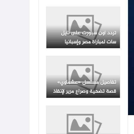
الجزائرية الأرضية المجانية
تردد أون سبورت على نايل
سات لمباراة مصر وإسبانيا
للشابات
تفاصيل مسلسل «عشماوي»
قصة تضحية وصراع مرير لإنقاذ
ابنة محمد رمضان من حبل
المشنقة