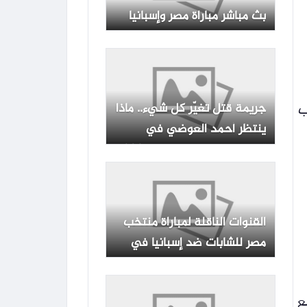
بث مباشر مباراة مصر وإسبانيا
جريمة قتل تغيّر كل شيء.. ماذا
ح باب
ينتظر أحمد العوضي في
“سلطان الديب” برمضان ٢٠٢٧؟
القنوات الناقلة لمباراة منتخب
مصر للشابات ضد إسبانيا في
بطولة العالم
ع