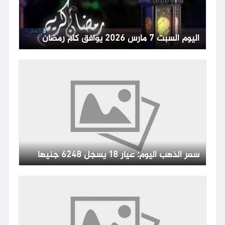
اليوم السبت 7 مارس 2026 يوافق كام رمضان
سعر الذهب اليوم: عيار 18 يسجل 6248 جنيها