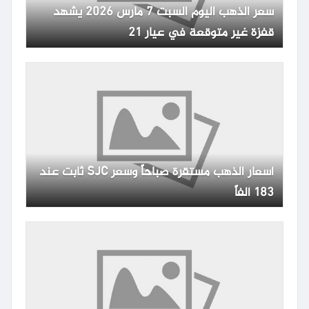
سعر الذهب اليوم السبت 7 مارس 2026 يشهد
قفزة غير متوقعة في عيار 21
أسعار الذهب مستقرة صباحاً وسعر SJC ثابت عند
183 ألفاً