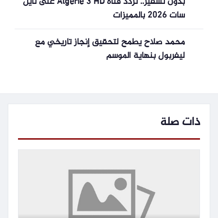
بدون تشفير.. تردد قناة Algerie 3 HD على نايل
سات 2026 بالمميزات
محمد صلاح يطمح لتحقيق إنجاز تاريخي مع
ليفربول بنهاية الموسم
ذات صلة