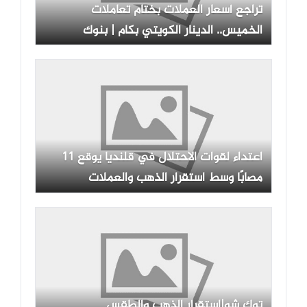
تراجع أسعار العملات بختام تعاملات
الخميس.. الدينار الكويتي بكام | بنوك
اعتداء لقوات الاحتلال في قلنديا يوقع 11
مصابًا وسط استقرار الذهب والعملات
والطقس
توك شو|استقرار الذهب والطقس