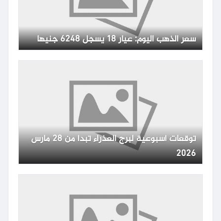
سعر الذهب اليوم: عيار 18 يسجل 6248 جنيها
توقعات أسبوعية لبرج العذراء تبدأ من 28 مارس
2026