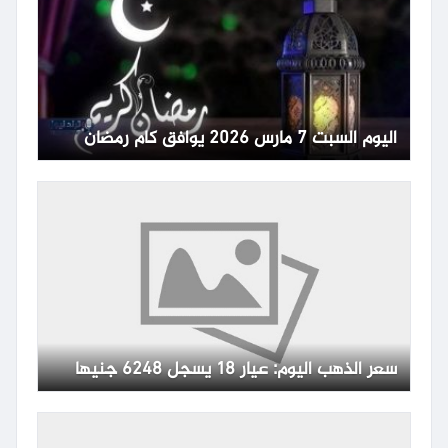
اليوم السبت 7 مارس 2026 يوافق كام رمضان
سعر الذهب اليوم: عيار 18 يسجل 6248 جنيها