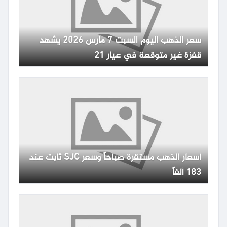
سعر الذهب اليوم السبت 7 مارس 2026 يشهد
قفزة غير متوقعة في عيار 21
أسعار الذهب مستقرة صباحاً وسعر SJC ثابت عند
183 ألفاً