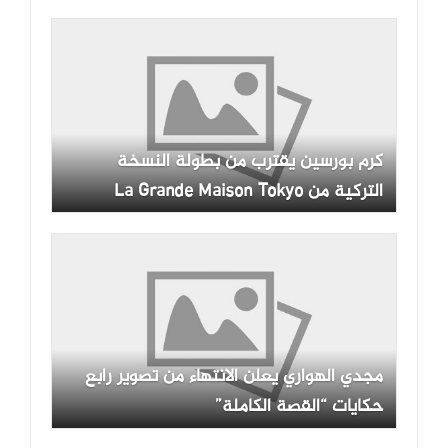
كرم بورسين يقترب من بطولة النسخة
التركية من La Grande Maison Tokyo
مجدي الهواري يعلن الانتهاء من تصوير رابع
حكايات “القصة الكاملة”