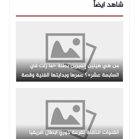
شاهد ايضاً
من هي هيلين إلفيرين بطلة «ما زلت في
السابعة عشر»؟ عمرها وبدايتها الفنية وقصة
شخصية دينيز
القنوات الناقلة لقرعة دوري أبطال أفريقيا