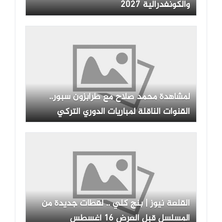
والكونفدرالية 2027
لمشاهدة محمد صلاح مع طرابزون سبور..
القنوات الناقلة لمباريات الدوري التركي
2026-2027
القلعة نيوز | بنج كلي .. لقطات جديدة من
المسلسل قبل العرض 16 أغسطس