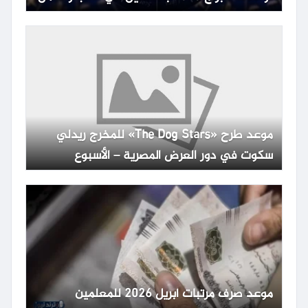
موعد طرح «The Dog Stars» للمخرج ريدلي
سكوت في دور العرض المصرية – الأسبوع
موعد صرف مرتبات أبريل 2026 للمعلمين