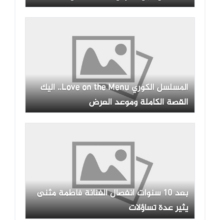
المسلسل الكوري Love on the Menu.. اليك
القصة الكاملة وموعد العرض
بعد 10 سنوات انفصال الفنانة فاطمة مثنى
يثير عدة تساؤلات