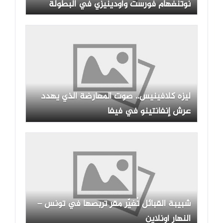
نوتنغهام فورست وأودينيزي في البطولة
الثلاثية مع الموعد
ليزه كلافينيس.. صوت المعارضة الذي يهدد
عرش إنفانتينو في فيفا
شبيبة القبائل تُغيّر مقر تربصها في تونس –
النهار أونلاين