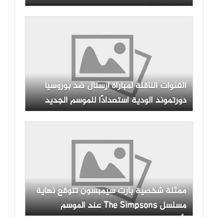
القنوات الناقلة لمباراة أرسنال ضد بوروسيا
دورتموند الودية استعدادًا للموسم الجديد
ممثلة شخصية بارت سيمبسون تتوقع نهاية
مسلسل The Simpsons عند الموسم