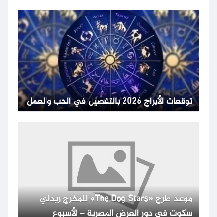
توقعات الأبراج 2026 بالتفصيل في الحب والعمل
موعد طرح «The Dog Stars» للمخرج ريدلي
سكوت في دور العرض المصرية – الأسبوع