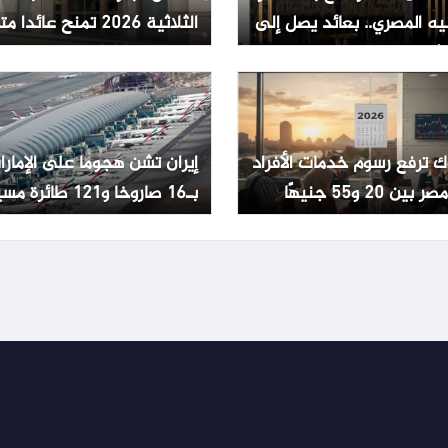
يه المصري.. بعائد يصل إلى
الثلاثية 2026 تمنح عائدا 
يصل الى 19.82% مع صرف
شهري
ك ترفع رسوم خدمات الأفراد
إيران تشن هجوما على الإمارا
ين 20 و55 جنيهًا
بـ16 صاروخا و121 طائرة مسيرة