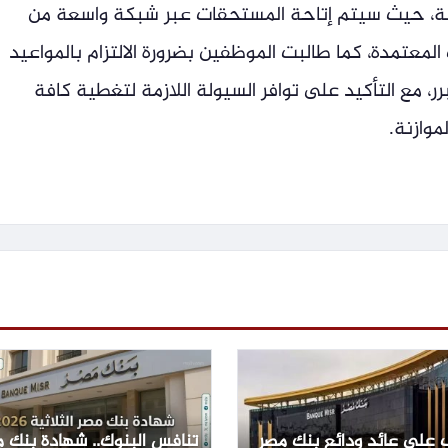
ولة، حيث سيتم إتاحة المستحقات عبر شبكة واسعة من
ي (ATM) وفروع البنوك المعتمدة، كما طالبت الموظفين بضرورة الالتزام بالمواعيد
ر، مع التأكيد على توافر السيولة اللازمة لتغطية كافة
موازنة.
 على عائد ودائع بنك مصر
تنافس البنوك.. شهادة بنك 