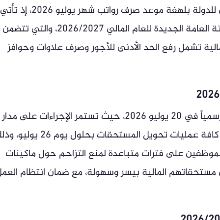
يترقب ملايين الموظفين في الجهاز الإداري للدولة بلهفة موعد صرف رواتب شهر يوليو 2026، إذ تأتي
هذه المستحقات بالتزامن مع تفعيل الموازنة العامة الجديدة للعام المالي 2026/2027، والتي تتضمن
الية تشمل رفع الحد الأدنى للأجور وصرف علاوات وحوافز
حددت وزارة المالية انطلاق عملية الصرف رسمياً في 20 يوليو 2026، حيث تستمر الإجراءات على مدار
خمسة أيام متتالية، ومن المقرر أن تنتهي كافة عمليات تحويل المستحقات بحلول يوم 26 
وظفين على فترات متباعدة لمنع التزاحم حول ماكينات
مستحقاتهم المالية بيسر وسهولة، مع ضمان انتظام العم