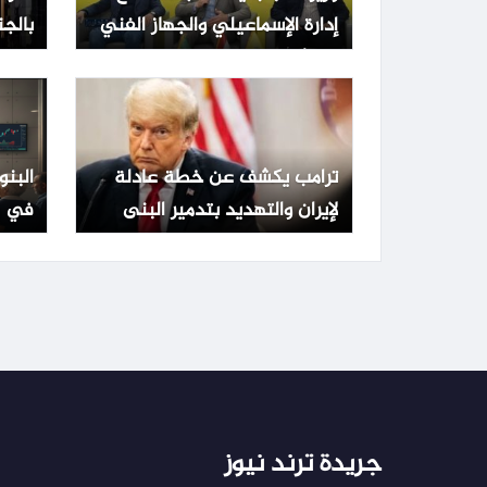
إدارة الإسماعيلي والجهاز الفني
بالجن
لبحث أوضاع الفريق
14% | بنوك
ترامب يكشف عن خطة عادلة
البنو
لإيران والتهديد بتدمير البنى
في مصر ب
التحتية في حال الرفض
جريدة ترند نيوز