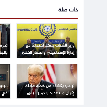
ذات صلة
وزير الشباب يعقد اجتماعًا مع
تعرف
إدارة الإسماعيلي والجهاز الفني
بالجن
لبحث أوضاع الفريق
14% | بنوك
ترامب يكشف عن خطة عادلة
البنو
لإيران والتهديد بتدمير البنى
في مصر ب
التحتية في حال الرفض