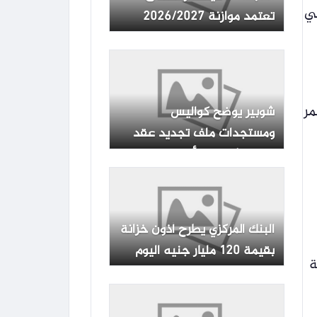
لي
تعتمد موازنة 2026/2027
بإجمالي إيرادات 9.4 مليار جنيه
رر أن تستمر
شوبير يوضح كواليس
ومستجدات ملف تجديد عقد
إمام عاشور مع الأهلي
البنك المركزي يطرح أذون خزانة
بقيمة 120 مليار جنيه اليوم
ة