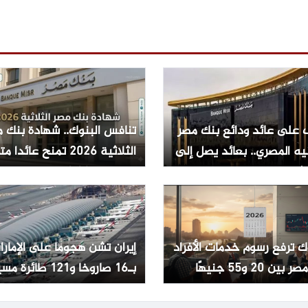
 على عائد ودائع بنك مصر
تنافس البنوك.. شهادة بنك 
يه المصري.. بعائد يصل إلى
الثلاثية 2026 تمنح عائدا 
يصل الى 19.82% مع صرف
شهري
ك ترفع رسوم خدمات الأفراد
إيران تشن هجوما على الإمارا
ين 20 و55 جنيهًا
بـ16 صاروخا و121 طائرة مسيرة