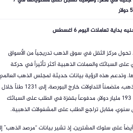
آي صاغة: الذهب يقترب من 7 آلاف جنيه في مصر.. والأوقية تسجل أعلى مستوياتها في 7
 بداية تعاملات اليوم 6 أغسطس
 تحول مركز الثقل في سوق الذهب تدريجياً من الأسواق
 على السبائك والعملات الذهبية أكثر تأثيراً في حركة
ها. وتدعم هذه الرؤية بيانات حديثة لمجلس الذهب العالمي
التي أظهرت وصول الطلب العالمي على الذهب، متضمناً التداولات خارج البورصة، إلى 1231 طناً خلال
الربع الأول من 2026، بقيمة قياسية بلغت 193 مليار دولار، مدفوعاً بقفزة في الطلب على السبائك
ضاً على سلوك المشترين، إذ تشير بيانات “مرصد الذهب” إ