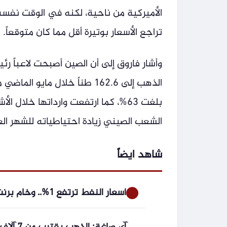
الأميركية من ناحية، لكنه في الوقت نفسه يع
تراجع الأسعار بوتيرة أقل مما كان متوقعاً.
وأشار فاروق إلى أن الصين أصبحت لاعباً رئ
الشعب الصيني زيادة احتياطياته للشهر ال
شاهد ايضاً
أسعار النفط ترتفع 1%.. وخام برنت لشهر أكتوبر فوق 80 دولارًا (تحديث)