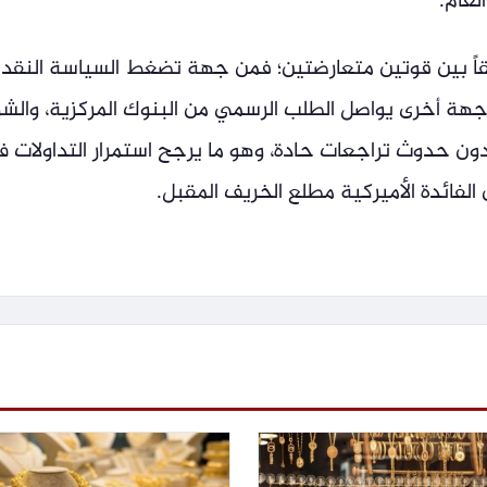
لعام.
اً بين قوتين متعارضتين؛ فمن جهة تضغط السياسة النقد
ن جهة أخرى يواصل الطلب الرسمي من البنوك المركزية، والشر
ون حدوث تراجعات حادة، وهو ما يرجح استمرار التداولات 
الفائدة الأميركية مطلع الخريف المقبل.