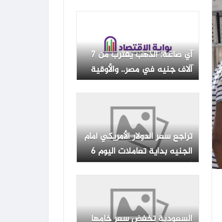
دولارًا (تحديث)
آي صاغة: الذهب يقترب من 7
آلاف جنيه في مصر.. والأوقية
تسجل أعلى مستوياتها في 7
أسابيع وتوقعات بالوصول إلى
5000 دولار
تراجع سعر الدولار الأمريكي أمام
الجنيه بداية تعاملات اليوم 6
أغسطس
السعودية تخفض سعر خامها