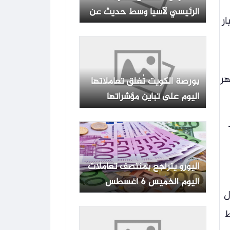
الرئيسي لآسيا وسط حديث عن
 عيار
صفقة هرمز
هر
بورصة الكويت تُغلق تعاملاتها
اليوم على تباين مؤشراتها
اليورو يتراجع بمنتصف تعاملات
اليوم الخميس 6 أغسطس
ل
2026 بالبنوك المصرية
ه، لهبوط