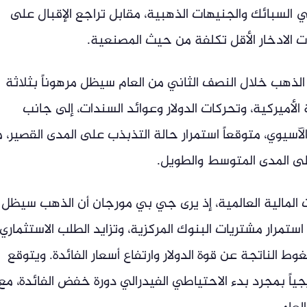
كز في السبائك والجنيهات الذهبية، مقابل تراجع الإقبال على
ت الادخار الأقل تكلفة من حيث المصنعية.
الذهب خلال النصف الثاني من العام سيظل مرهوناً بثلاثة
لأميركية، وتحركات الدولار وعوائد السندات، إلى جانب
لآسيوي، متوقعاً استمرار حالة التذبذب على المدى القصير، 
على المدى المتوسط والطويل.
المالية العالمية، إذ يرى جي بي مورجان أن الذهب سيظل
ستمرار مشتريات البنوك المركزية، وتزايد الطلب الاستثماري
ط الناتجة عن قوة الدولار وارتفاع أسعار الفائدة. ويتوقع
جياً بمجرد بدء الاحتياطي الفيدرالي دورة خفض الفائدة، مع