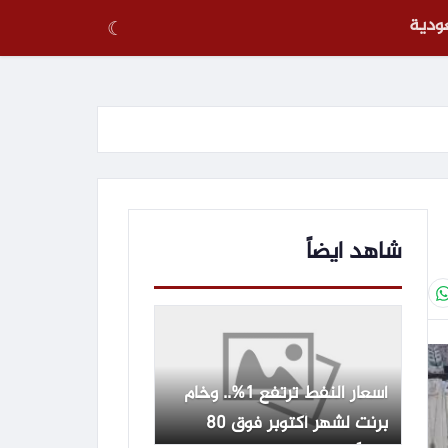
عودية
☾
شاهد ايضاً
أسعار النفط ترتفع 1%.. وخام
برنت لشهر أكتوبر فوق 80