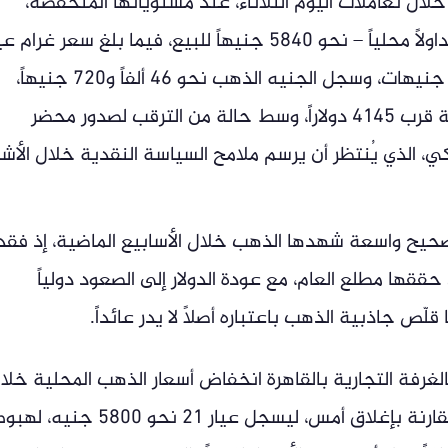
ال تعاملات اليوم الثلاثاء، عند مستوياتها المنخفضة،
بعدما سجل غرام الذهب عيار 21 – الأكثر تداولاً محلياً – نحو 5840 جنيهاً للبيع، فيما بلغ سعر غرام
24 نحو 6674 جنيهاً، وعيار 18 نحو 5006 جنيهات، وسجل الجنيه الذهب نحو 46 ألفاً و720 جنيهاً،
بينما استقرت الأونصة في الأسواق العالمية قرب 4145 دولاراً، وسط حالة من الترقب لصدور محضر
ي، الذي يُنتظر أن يرسم ملامح السياسة النقدية خلال الأش
صحيح واسعة شهدها الذهب خلال الأسابيع الماضية، إذ فقد
 حققها مطلع العام، مع عودة الدولار إلى الصعود دولياً
قلّص جاذبية الذهب باعتباره أصلاً لا يدر عائداً.
رفة التجارية بالقاهرة انخفاض أسعار الذهب المحلية خلا
منتصف تعاملات الثلاثاء بنحو 40 جنيهاً مقارنة بإغلاق أمس، ليسجل عيار 21 نحو 5800 جني