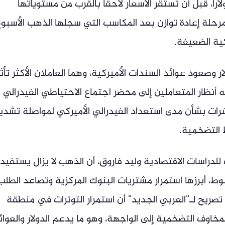
صة عالمياً بنحو 20 دولاراً إلى 4145 دولاراً، قبل أن تستقر الأسعار لاحقاً بالقرب من مستوياتها
بمرحلة إعادة توازن بعد المكاسب التي سجلها الذهب الأسبو
ية الضعيفة.
 وصعود عوائد السندات الأميركية، وهما العاملان الأكثر تأثير
أنظار المتعاملين إلى محضر اجتماع الاحتياطي الفيدرالي
شرات بشأن مدى استعداد الفيدرالي الأميركي لمواصلة تشدي
 التضخمية.
دراسات الاقتصادية وليد فاروق، أن الذهب لا يزال يستفيد
ط، أبرزها استمرار مشتريات البنوك المركزية وتصاعد الطلب
صريح لـ”العربي الجديد” أن استمرار التوترات في منطقة
مخاوف التضخمية إلى الواجهة، وهو ما يدعم الدولار والعوائ