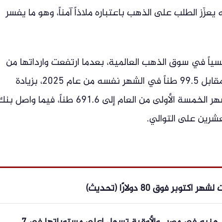
زّز الطلب على الذهب باعتباره ملاذاً آمناً، وهو ما يفسر
يسياً في سوق الذهب العالمية، بعدما ارتفعت وارداتها من
الذهب إلى 162.6 طناً خلال مايو الماضي مقابل 99.5 طناً في الشهر نفسه من عام 2025، بزيادة
بلغت 63%، كما ارتفعت وارداتها خلال الأشهر الخمسة الأولى من العام إلى 691.6 طناً، فيما واصل ب
عشرين على التوالي.