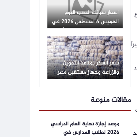
أسعار سبائك الذهب اليوم
ع
الخميس 6 أغسطس 2026 في
مصر.. آخر تحديث لجميع الأوزان
اً
سعر السكر بمنافذ التموين
د
والزراعة وجهاز مستقبل مصر
بعد التخفيض.. تفاصيل
مقالات منوعة
موعد إجازة نهاية العام الدراسي
2026 لطلاب المدارس في
د