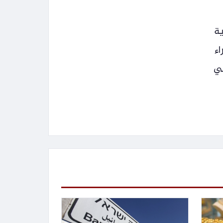
ية
اء
في