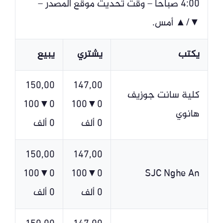
4:00 صباحًا – وقت تحديث موقع المصدر –
▼/▲ أمس.
يكتب
يشتري
يبيع
150,00
147,00
كلية سانت جوزيف
0▼100
0▼100
هانوي
0 ألف
0 ألف
150,00
147,00
0▼100
0▼100
SJC Nghe An
0 ألف
0 ألف