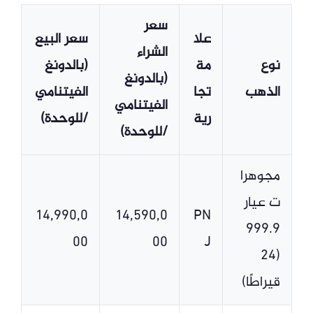
سعر
علا
سعر البيع
الشراء
نوع
مة
(بالدونغ
(بالدونغ
الذهب
تجا
الفيتنامي
الفيتنامي
رية
/للوحدة)
/للوحدة)
مجوهرا
ت عيار
14,990,0
14,590,0
PN
999.9
00
00
J
(24
قيراطًا)