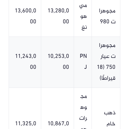
مي
مجوهرا
13,280,0
13,600,0
هو
ت 980
00
00
نغ
مجوهرا
ت عيار
PN
10,253,0
11,243,0
00
00
J
750 (18
قيراطًا)
مج
وه
ذهب
رات
خام
10,867,0
11,325,0