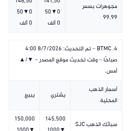
148,50
141,50
مجوهرات بسعر
0▼50
0▼50
99.99
0 ألف
0 ألف
4. BTMC – تم التحديث: 8/7/2026 4:00
صباحًا – وقت تحديث موقع المصدر – ▼/▲
أمس.
أسعار الذهب
يشتري
يبيع
المحلية
150,000
145,500
سبائك الذهب SJC
▼1000
▼1000