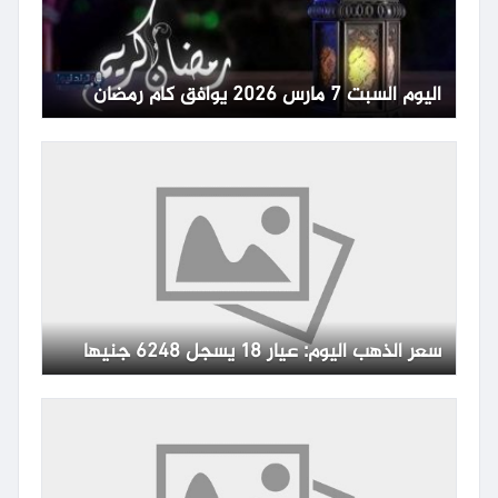
اليوم السبت 7 مارس 2026 يوافق كام رمضان
سعر الذهب اليوم: عيار 18 يسجل 6248 جنيها