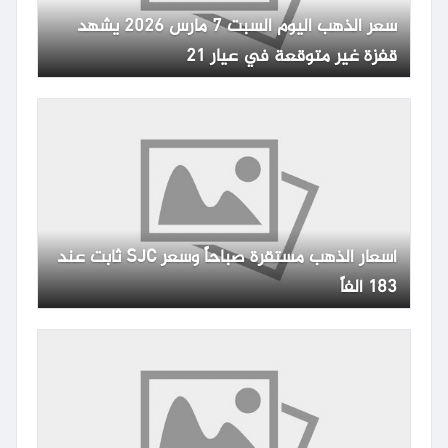
سعر الذهب اليوم السبت 7 مارس 2026 يشهد
قفزة غير متوقعة في عيار 21
أسعار الذهب مستقرة صباحاً وسعر SJC ثابت عند
183 ألفاً