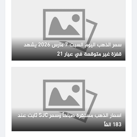
سعر الذهب اليوم السبت 7 مارس 2026 يشهد
قفزة غير متوقعة في عيار 21
أسعار الذهب مستقرة صباحاً وسعر SJC ثابت عند
183 ألفاً