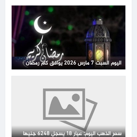
اليوم السبت 7 مارس 2026 يوافق كام رمضان
سعر الذهب اليوم: عيار 18 يسجل 6248 جنيها