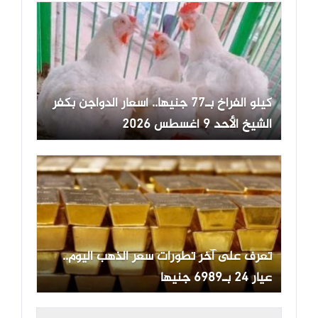
كيلو الفراخ بـ77 جنيها.. أسعار الدواجن بكفر
الشيخ الأحد 9 أغسطس 2026
تعرف على آخر تطورات سعر الذهب اليوم..
عيار 24 بـ6989 جنيها