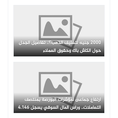
2000 جنيه لتغليف الذهب؟.. تفاصيل الجدل
حول الكاش باك وحقوق العملاء
ارتفاع جماعى لمؤشرات البورصة بمنتصف
التعاملات.. ورأس المال السوقي يسجل 4.146
تريليون جنيه