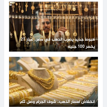
هبوط جديد يضرب الذهب في مصر.. عيار 21
يخسر 100 جنيه
انخفاض أسعار الذهب.. شوف الجرام وصل كام