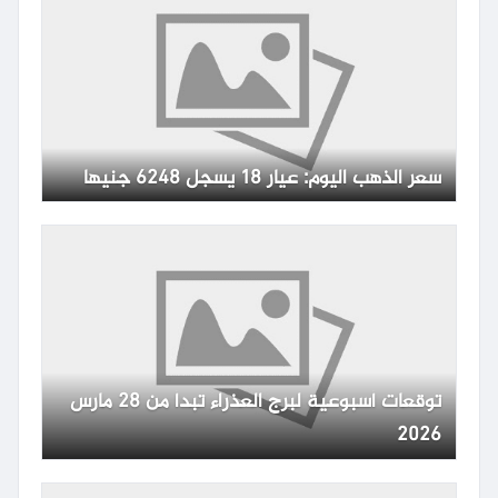
سعر الذهب اليوم: عيار 18 يسجل 6248 جنيها
توقعات أسبوعية لبرج العذراء تبدأ من 28 مارس
2026