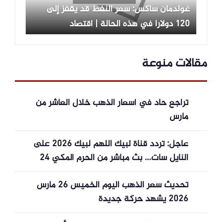
غولدمان ساكس: سعر النفط قد يقفز إلى
120 دولارا في هذه الحالة | اقتصاد
مقالات منوعة
تراجع حاد في أسعار الذهب خلال العاشر من
مارس
عاجل: تردد قناة لبيك اللهم لبيك 2026 على
النايل سات… بث مباشر من الحرم المكي 24
ساعة لنقل أجواء الحج والتكبيرات في منازلكم!
تحديث سعر الذهب اليوم الخميس 26 مارس
2026 يشهد حركة جديدة