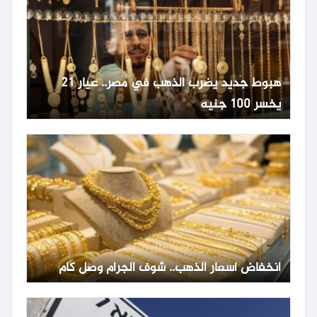
هبوط جديد يضرب الذهب في مصر.. عيار 21
يخسر 100 جنيه
انخفاض أسعار الذهب.. شوف الجرام وصل كام