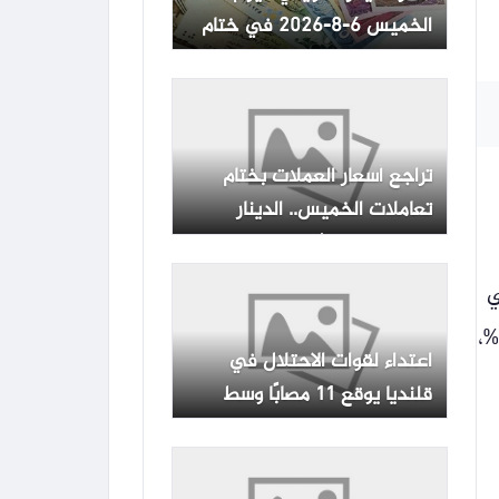
الخميس 6-8-2026 في ختام
التعاملات -جريدة المال
تراجع أسعار العملات بختام
تعاملات الخميس.. الدينار
الكويتي بكام | بنوك
ي
19.0% و20.00% و19.50%، على الترتيب، كما تم الإبقاء على سعر الائتمان والخصم عند 19.50%،
اعتداء لقوات الاحتلال في
قلنديا يوقع 11 مصابًا وسط
استقرار الذهب والعملات
والطقس