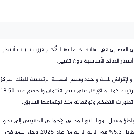
ي المصـري في نهاية اجتماعهـا الأخير قررت تثبيت أسعار
 أسعار العائد الأساسية دون تغيير.
والإقراض لليلة واحدة وسعر العملية الرئيسية للبنك المركز
عند 0
خر تطورات التضخم وتوقعاته منذ اجتماعها السابق.
باطؤ معدل نمو الناتج المحلي الإجمالي الحقيقي إلى نحو
4.8–5.0% في الربع الأول من عام 2026 مقابل 5.3% في الربع الرابع من عام 2025، وجاء النمو في