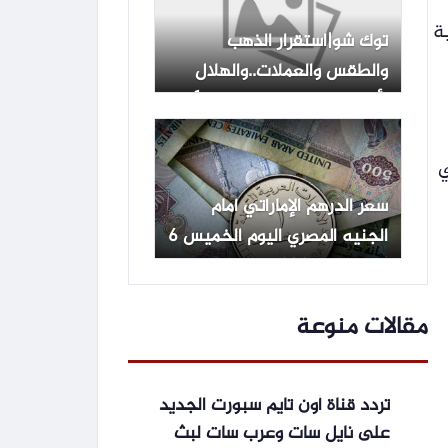
ية
توك شو|استقرار الذهب
والطقس والعملات..والهلال
الأحمر الفلسطيني: 11 مصابًا
في اعتداء لقوات الاحتلال
بمخيم قلنديا
ي
سعر الدرهم الإماراتي أمام
الجنيه المصري اليوم الخميس 6
أغسطس 2026
مقالات منوعة
تردد قناة أون تايم سبورت الجديد
على نايل سات وعرب سات لبث