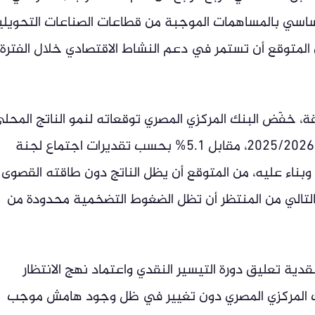
2025 مدفوعا بشكل أساسي بالمساهمات الموجبة من قطاعات الصناعات التحويل
 من المتوقع أن تستمر في دعم النشاط الاقتصادي خلال الفترة
ة، خفّض البنك المركزي المصري توقعاته لنمو الناتج المحل
الإجمالي الحقيقي إلى 4.9% للعام المالي 2025/2026، مقابل 5.1% بحسب تقديرات اجتماع لجنة
لسياسة النقدية السابق في فبراير 2026، وبناء عليه، من المتوقع أن يظل الناتج دون طاقته القصوى
وبالتالي من المنتظر أن تظل الضغوط التضخمية محدودة من
دية تعليق دورة التيسير النقدي واعتماد نهج الانتظار
لبنك المركزي المصري دون تغيير في ظل وجود هامش موجب