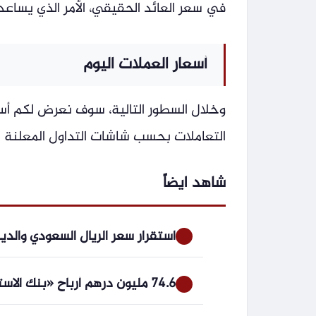
في سعر العائد الحقيقي، الأمر الذي يسا
أسعار العملات اليوم
وخلال السطور التالية، سوف نعرض لكم أسع
التعاملات بحسب شاشات التداول المعلنة ب
شاهد ايضاً
استقرار سعر الريال السعودي والدين
74.6 مليون درهم أرباح «بنك الاستثمار» النصفية بنمو 52%