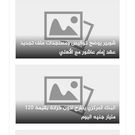
شوبير يوضح كواليس ومستجدات ملف تجديد
عقد إمام عاشور مع الأهلي
البنك المركزي يطرح أذون خزانة بقيمة 120
مليار جنيه اليوم