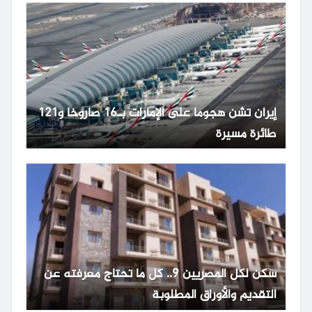
إيران تشن هجوما على الإمارات بـ16 صاروخا و121
طائرة مسيرة
سكن لكل المصريين 9.. كل ما تحتاج معرفته عن
التقديم والأوراق المطلوبة