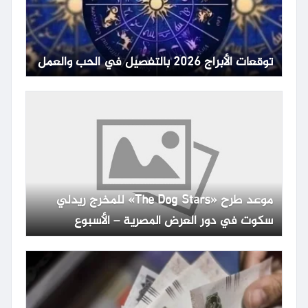
توقعات الأبراج 2026 بالتفصيل في الحب والعمل
موعد طرح «The Dog Stars» للمخرج ريدلي
سكوت في دور العرض المصرية – الأسبوع