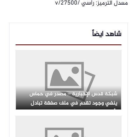
معدل الترميز: رأسي /27500/v
شاهد ايضاً
شبكة قدس الإخبارية – مصدر في حماس
ينفي وجود تقدم في ملف صفقة تبادل
الأسرى مع الاحتلال