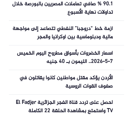
90.1 % صافي تعاملات المصريين بالبورصة خلال
تداولات نهاية الأسبوع
أزمة خط “دروجبا” النفطي تتصاعد إلى مواجهة
مالية ودبلوماسية بين أوكرانيا والمجر
أسعار الخضروات بأسواق مطروح اليوم الخميس
7-5-2026.. الليمون بـ 40 جنيه
الأردن يؤكد مقتل مواطنين كانوا يقاتلون في
صفوف القوات الروسية
احصل على تردد قناة الفجر الجزائرية El Fadjer
TV واستمتع بمشاهدة الحلقة 22 الكاملة
والمترجمة من مسلسل المؤسس أورهان بعد
تأجيلها مجددًا