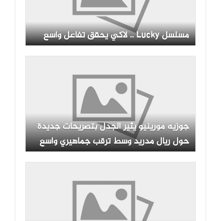
مسلسل Lucky .. لاكي يحقق تفاعل واسع
جوزيه مورينيو يثير الجدل بتصريحات جديدة
حول ريال مدريد وسط ترقب جماهيري واسع