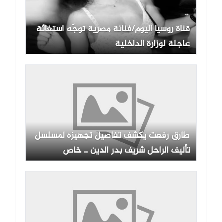
قناة روسيا اليوم/فنانة مصرية توجّه استغاثة
عاجلة لوزارة الداخلية
طارق رفعت يكشف تفاصيل تجهيزه لمسلسل
تأليف الراحل شريف بدر الدين .. خاص