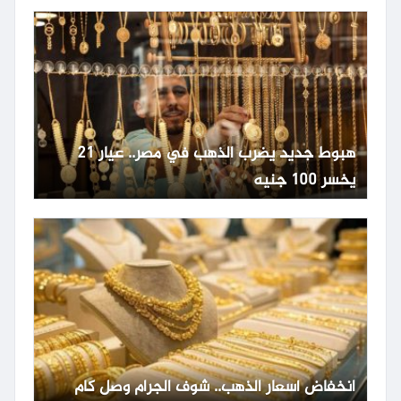
هبوط جديد يضرب الذهب في مصر.. عيار 21
يخسر 100 جنيه
انخفاض أسعار الذهب.. شوف الجرام وصل كام