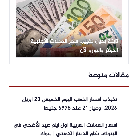
ثابتة بدون تغيير.. سعر العملات الأجنبية
الدولار واليورو الآن
مقالات منوعة
تذبذب أسعار الذهب اليوم الخميس 23 أبريل
2026.. وعيار 21 عند 6975 جنيها
أسعار العملات العربية أول أيام عيد الأضحى في
البنوك.. بكام الدينار الكويتي | بنوك