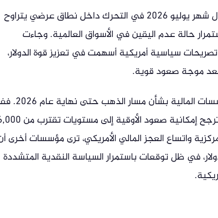
يتوقع محللون أن تستمر أسعار الذهب خلال شهر يوليو 2026 في التحرك داخل نطاق عرضي يتراوح
أوقية، وسط استمرار حالة عدم اليقين في الأسواق العالمية. وجاءت
تصريحات سياسية أمريكية أسهمت في تعزيز قوة الدولار،
 بعد موجة صعود قوية.
وعلى المدى الأطول، تتباين تقديرات المؤسسات المالية بشأن مسار
حين يتبنى بعض المحللين نظرة متفائلة ترجح إمكانية صعود الأوقية إلى مستويات تقتر
مركزية واتساع العجز المالي الأمريكي، ترى مؤسسات أخرى أن
هب قد يستقر قرب 4,900 إلى 5,000 دولار، في ظل توقعات باستمرار السياسة النقدية المتشددة
يكية.