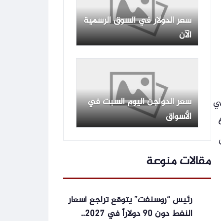
سعر الدولار في السوق الرسمية
الآن
سعر الدواجن اليوم السبت في
 الذهب حتى نهاية عام 2026. ففي
الأسواق
ب من 6,000
مقالات منوعة
رئيس “روسنفت” يتوقع تراجع أسعار
النفط دون 90 دولاراً في 2027..