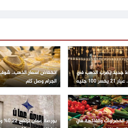
 جديد يضرب الذهب في
انخفاض أسعار الذهب.. شوف
2 يخسر 100 جنيه
الجرام وصل كام
ر الخضراوات والفاكهة في
بورصة عمان تر