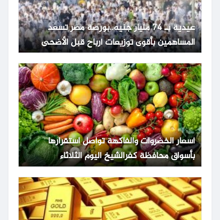
عيدية بـ 74 مليار جنيه..بورصة مصر تسعد
المساهمين بأقوى توزيعات أرباح قبل الأضحى
أسعار الخضروات والفاكهة تواصل استقرارها
بأسواق محافظة كفرالشيخ اليوم الثلاثاء