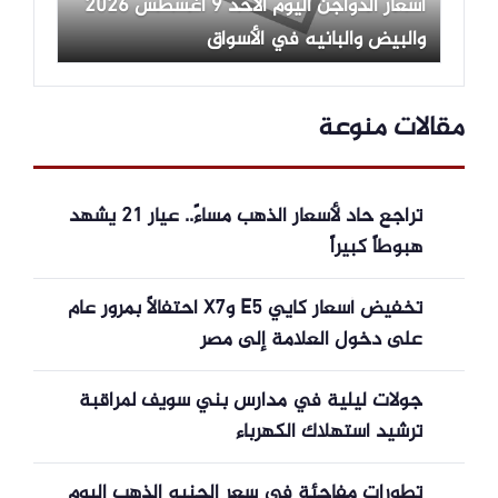
أسعار الدواجن اليوم الأحد 9 أغسطس 2026
والبيض والبانيه في الأسواق
مقالات منوعة
تراجع حاد لأسعار الذهب مساءً.. عيار 21 يشهد
هبوطاً كبيراً
تخفيض أسعار كايي E5 وX7 احتفالًا بمرور عام
على دخول العلامة إلى مصر
جولات ليلية في مدارس بني سويف لمراقبة
ترشيد استهلاك الكهرباء
تطورات مفاجئة في سعر الجنيه الذهب اليوم