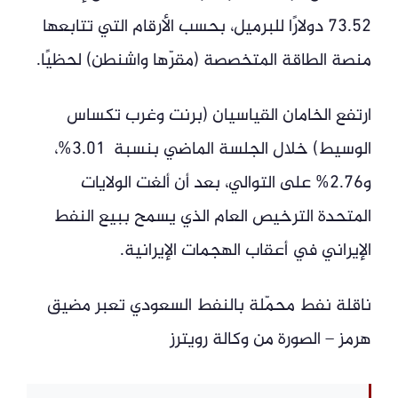
73.52 دولارًا للبرميل، بحسب الأرقام التي تتابعها
منصة الطاقة المتخصصة (مقرّها واشنطن) لحظيًا.
ارتفع الخامان القياسيان (برنت وغرب تكساس
الوسيط) خلال الجلسة الماضي بنسبة 3.01%،
و2.76% على التوالي، بعد أن ألغت الولايات
المتحدة الترخيص العام الذي يسمح ببيع النفط
الإيراني في أعقاب الهجمات الإيرانية.
ناقلة نفط محمّلة بالنفط السعودي تعبر مضيق
هرمز – الصورة من وكالة رويترز