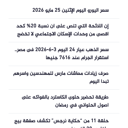
سعر اليورو اليوم الإثنين 25 مايو 2026
إن اللائحة التي تنص على أن نسبة 20% كحد
أقصى من وحدات الإسكان الاجتماعي لا تخضع
للقرعة بالنسبة للمسؤولين والموظفين المدنيين
سعر الذهب عيار 24 اليوم 3-6-2026 فى مصر..
والموظفين العموميين مناسبة.
استقرار الجرام عند 7616 جنيها
صرف زيادات معاشات مارس للمهندسين وأسرهم
تبدأ اليوم
طريقة تحضير حلوى الكاسترد بالفواكه على
أصول الحلواني في رمضان
حلقة 11 من “حكاية نرجس” تكشف صفقة بيع