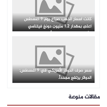
كانت أسعار الذهب صباح يوم 9 أغسطس
أعلى بمقدار 1.2 مليون دونغ فيتنامي
للأونصة مقارنة ببداية الأسبوع، لكن المشترين
لم يحققوا ربحًا بعد.
سعر صرف الدولار الأمريكي في 9 أغسطس:
الدولار يرتفع مجدداً.
مقالات منوعة