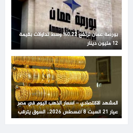
بورصة عمان ترتفع 0.22% وسط تداولات بقيمة
12 مليون دينار
المشهد الاقتصادي – اسعار الذهب اليوم في مصر
عيار 21 السبت 8 أغسطس 2026.. السوق يترقب
تطورات عالمية