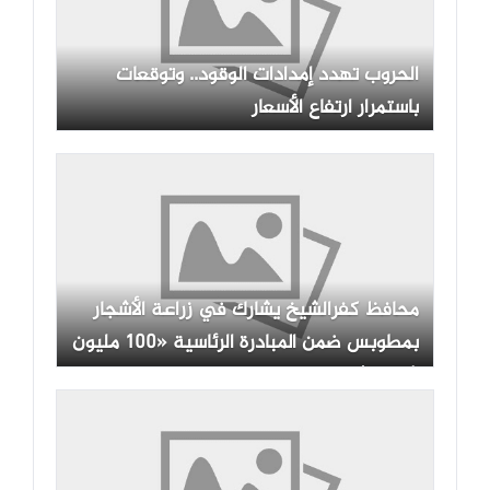
الحروب تهدد إمدادات الوقود.. وتوقعات
باستمرار ارتفاع الأسعار
محافظ كفرالشيخ يشارك في زراعة الأشجار
بمطوبس ضمن المبادرة الرئاسية «100 مليون
شجرة»| صور