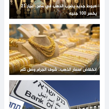
هبوط جديد يضرب الذهب في مصر.. عيار 21
يخسر 100 جنيه
انخفاض أسعار الذهب.. شوف الجرام وصل كام