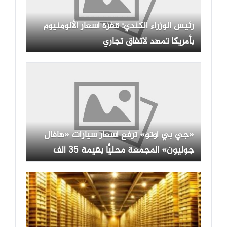
رئيس الوزراء الكندي: قفزة أسعار الألومنيوم
بأمريكا تمهد لاتفاق تجاري
«جي بي أوتو» ترفع أسعار سيارات «هافال
جوليون» المجمعة محليًّا بقيمة 35 ألف
جنيه