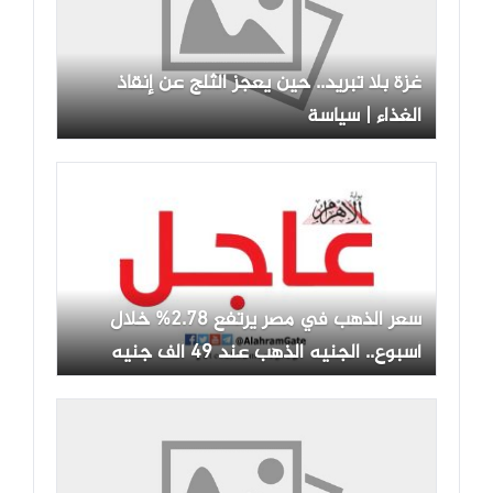
غزة بلا تبريد.. حين يعجز الثلج عن إنقاذ
الغذاء | سياسة
سعر الذهب في مصر يرتفع 2.78% خلال
أسبوع.. الجنيه الذهب عند 49 ألف جنيه