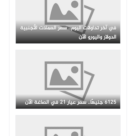
في آخر تداولات اليوم.. سعر العملات الأجنبية
الدولار واليورو الآن
6125 جنيهًا.. سعر عيار 21 في الصاغة الآن