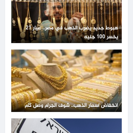
هبوط جديد يضرب الذهب في مصر.. عيار 21
يخسر 100 جنيه
انخفاض أسعار الذهب.. شوف الجرام وصل كام