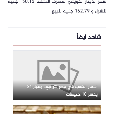
سعر الدينار الكويتي المصرف المتحد 150.15 جنيه
للشراء و 162.79 جنيه للبيع.
شاهد ايضاً
أسعار الذهب في مصر تتراجع.. وعيار 21
يخسر 10 جنيهات