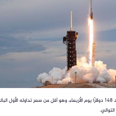
مباشر- أغلق سهم شركة سبيس إكس عند 148 دولارًا يوم الأربعاء، وهو أقل من سعر تداوله الأول البا