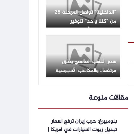
“الداخلية” تواصل المرحلة 28
من “كلنا واحد” لتوفير
المستلزمات بأسعار مخفضة
سعر الذهب العالمي يغلق
مرتفعا.. والمكاسب الأسبوعية
7% -جريدة المال
مقالات منوعة
بلومبيرغ: حرب إيران ترفع أسعار
تبديل زيوت السيارات في أمريكا |