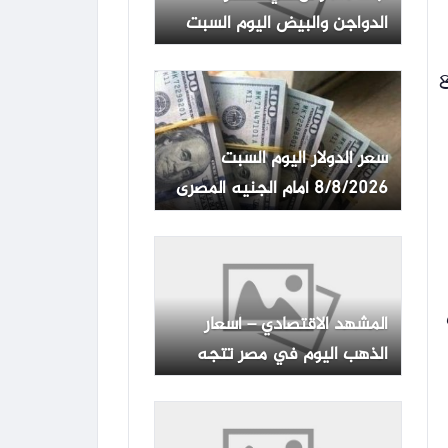
الدواجن والبيض اليوم السبت
بالتزامن مع وفرة المعروض
ريع
سعر الدولار اليوم السبت
8/8/2026 أمام الجنيه المصرى
فى مستهل التعاملات
المشهد الاقتصادي – أسعار
الذهب اليوم في مصر تتجه
نحو الارتفاع: قفزة كبيرة في
عيار 21 بسوق الصاغة