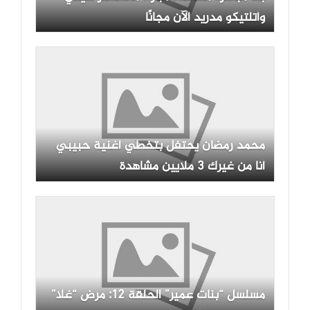
وأتلتيكو مدريد الآن مجانًا
محمد رمضان يحتفل بتخطي أغنية حبيبي
أنا من غيرك 3 ملايين مشاهدة
مسلسل “بنات عمير” الحلقة 12: مرض “غلا”