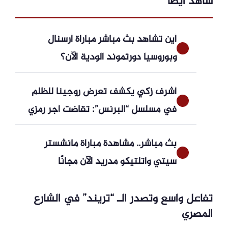
شاهد ايضاً
أين تشاهد بث مباشر مباراة أرسنال
وبوروسيا دورتموند الودية الآن؟
أشرف زكي يكشف تعرض روجينا للظلم
في مسلسل “البرنس”: تقاضت أجر رمزي
بث مباشر.. مشاهدة مباراة مانشستر
سيتي وأتلتيكو مدريد الآن مجانًا
تفاعل واسع وتصدر الـ “تريند” في الشارع
المصري