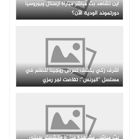
أين تشاهد بث مباشر مباراة أرسنال وبوروسيا
دورتموند الودية الآن؟
أشرف زكي يكشف تعرض روجينا للظلم في
مسلسل “البرنس”: تقاضت أجر رمزي
بث مباشر.. مشاهدة مباراة مانشستر سيتي