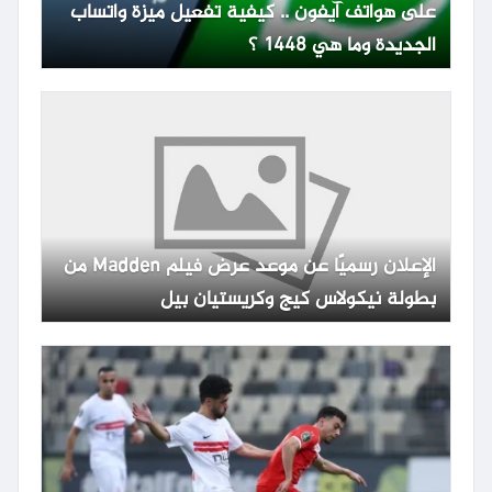
على هواتف آيفون .. كيفية تفعيل ميزة واتساب
الجديدة وما هي 1448 ؟
الإعلان رسميًا عن موعد عرض فيلم Madden من
بطولة نيكولاس كيج وكريستيان بيل