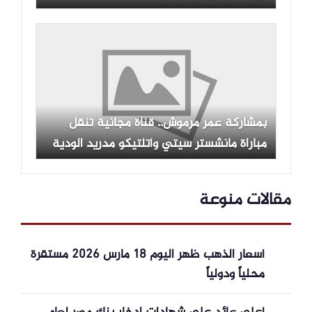
بمشاركة عمر مرموش.. قناة مجانية تنقل
مباراة مانشستر سيتي وأتلتيكو مدريد الودية
مقالات منوعة
أسعار الذهب ظهر اليوم 18 مارس 2026 مستقرة
محلياً ودولياً