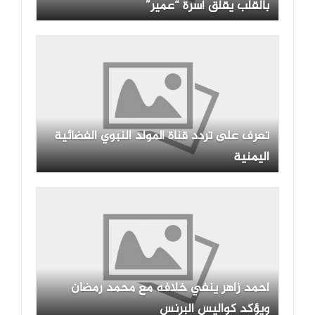
بالقلب يقلق أسرة “عمير”
تعرف على تردد قناة المولد النبوي الفضائية
اليمنية
أحمد زاهر ينفي خلافه مع محمد رمضان
ويؤكد كواليس البرنس