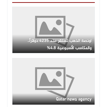
أونصة الذهب تستقر عند 4235 دولاراً..
والمكاسب الأسبوعية 4.8%
Qatar news agency