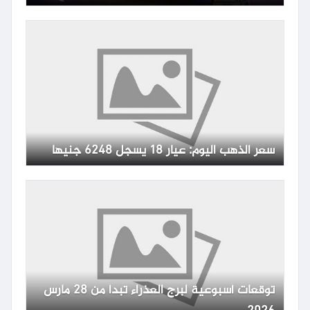
سعر الذهب اليوم: عيار 18 يسجل 6248 جنيها
توقعات أسبوعية لبرج العذراء تبدأ من 28 مارس