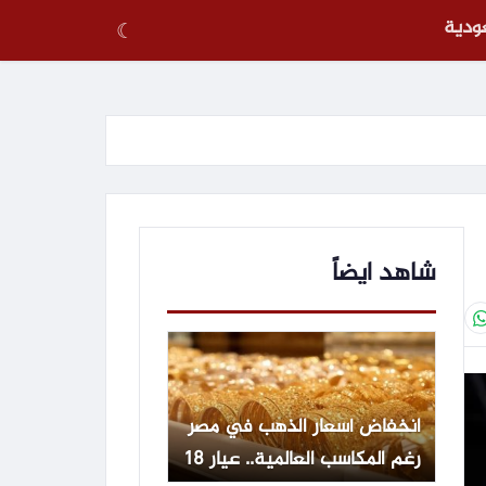
عودية
☾
شاهد ايضاً
انخفاض أسعار الذهب في مصر
رغم المكاسب العالمية.. عيار 18