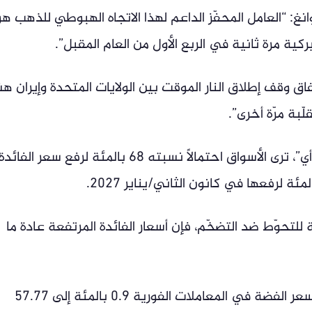
نغ: “العامل المحفّز الداعم لهذا الاتجاه الهبوطي للذهب هو
ركية مرة ثانية في الربع الأول من العام المقبل”.
ق وقف إطلاق النار الموقت بين الولايات المتحدة وإيران هشّ
ّبة مرّة أخرى”.
وبحسب أداة فيد ووتش التابعة لـ”سي أم أي”، ترى الأسواق احتمالاً نسبته 68 بالمئة لرفع سعر الفائد
لتحوّط ضد التضخّم، فإن أسعار الفائدة المرتفعة عادة ما
وبالنسبة للمعادن النفيسة الأخرى، تراجع سعر الفضة في المعاملات الفورية 0.9 بالمئة إلى 57.77