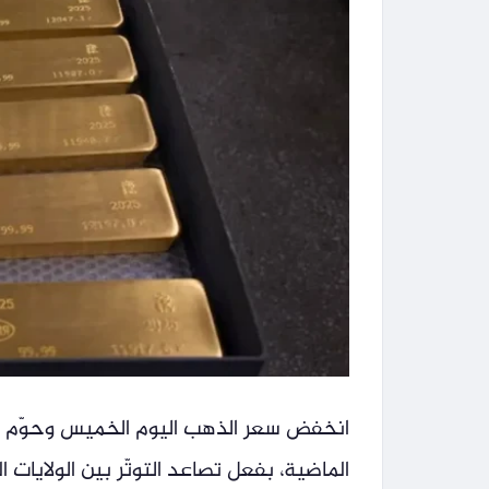
انخفض سعر الذهب اليوم الخميس وحوّم ق
الماضية، بفعل تصاعد التوتّر بين الولايات 