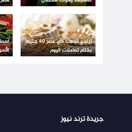
المقاومة وقوات الاحتلال
مصر.. عيار 1
تراجع الذهب في مصر 40 جنيهاً
أسعا
بختام تعاملات اليوم
الأسو
الجمعة 3 يو
جريدة ترند نيوز