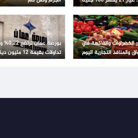
2 يخسر 100 جنيه
الجرام وصل كام
ر الخضراوات والفاكهة في
بورصة عمان تر
اق والمنافذ التجارية اليوم
تداولات بقيمة 12 مليون دينار
ليو 2026