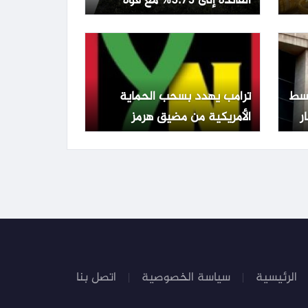
الفائدة إلى 3.75% مع قوة
الشيكل وتراجع التضخم
تفع 0.22% وسط
ترامب يهدد بسحب الحماية
الأمريكية من مضيق هرمز
ويطالب الدول المعنية بالدفاع
عن نفسها
الرئيسية
سياسة الخصوصية
اتصل بنا