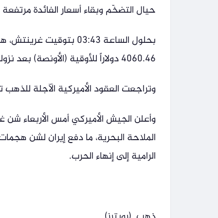
حيال التضخّم وبقاء أسعار الفائدة مرتفعة 
4060.46 دولاراً للأوقية (الأونصة) بعد نزوله أمس الأربعاء إلى أدنى مستوى له منذ مطلع تموز/يوليو.
وتراجعت العقود الأميركية الآجلة للذهب تسليم آب/أغسطس 0.3 
وأعلن الجيش الأميركي أمس الأربعاء شن غا
الملاحة البحرية، ما دفع إيران لشن هجمات
الرامية إلى إنهاء الحرب.
ذهب. (رويترز)