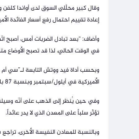
وقال كبير محلّلي السوق لدى أواندا كلفن وا
إعادة تقييم احتمال رفع أسعار الفائدة الأمي
وأضاف: “بعد تبادل الضربات أمس، أصبح اتّفا
في الوقت الحالي، لذا قد تصبح الأوضاع متقل
الأميركية في أيلول/سبتمبر وبنسبة 87 بالمئة لرفعها في كانون الثاني/يناير 2027.
وفي حين يُنظر إلى الذهب على أنّه وسيلة ل
تؤثّر سلباً على المعدن الذي لا يدر عائداً.