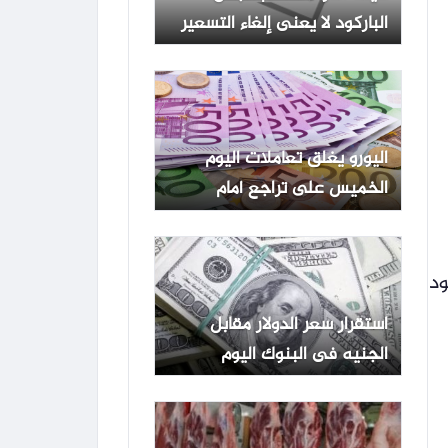
الباركود لا يعنى إلغاء التسعير
الجبري.. ياسين رجائى: السعر
المطبوع على عبوة الدواء
سيبقى مدونًا بشكل واضح ولن
يُحذف.. وإطلاق المرحلة الثانية
اليورو يغلق تعاملات اليوم
من نظام التتبع الدوائي لتشمل
الخميس على تراجع أمام
12 ألف صنف محلي
الجنيه بالبنوك المصرية
ود
استقرار سعر الدولار مقابل
الجنيه فى البنوك اليوم
الخميس