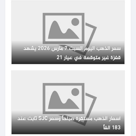
سعر الذهب اليوم السبت 7 مارس 2026 يشهد
قفزة غير متوقعة في عيار 21
أسعار الذهب مستقرة صباحاً وسعر SJC ثابت عند
183 ألفاً