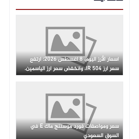
أسعار الأرز اليوم، 8 أغسطس 2026: ارتفع
سعر أرز IR 504، وانخفض سعر أرز الياسمين.
سعر ومواصفات فورد موستنج ماك E في
السوق السعودي