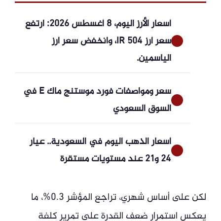
أسعار الأرز اليوم، 8 أغسطس 2026: ارتفع
سعر أرز IR 504، وانخفض سعر أرز
الياسمين.
سعر ومواصفات فورد موستنج ماك E في
السوق السعودي
أسعار الذهب اليوم في السعودية.. عيار
24 و21 عند مستويات مستقرة
لكن على أساس شهري، تراجع المؤشر 0.3%، ما
يعكس استمرار ضعف القدرة على تمرير كلفة