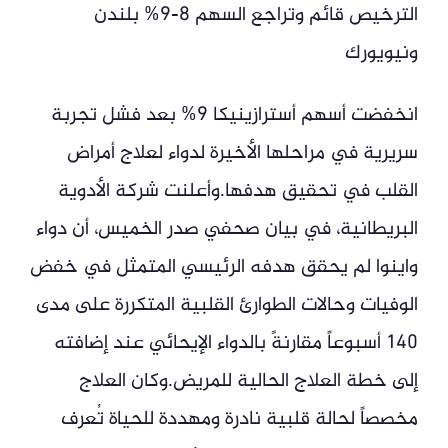
الترخيص قائم وتراجع السهم 8-9% بلندن
ونيويورك
انخفضت أسهم أسترازينيكا 9% بعد فشل تجربة
سريرية في مراحلها الأخيرة لدواء لعلاج أمراض
القلب في تحقيق هدفها.وأعلنت شركة الأدوية
البريطانية، في بيان صحفي صدر الخميس، أن دواء
واينوا لم يحقق هدفه الرئيسي المتمثل في خفض
الوفيات وحالات الطوارئ القلبية المتكررة على مدى
140 أسبوعاً مقارنةً بالدواء الإيحائي عند إضافته
إلى خطة العلاج الحالية للمريض.وكان العلاج
مخصصاً لحالة قلبية نادرة ومهددة للحياة تُعرف