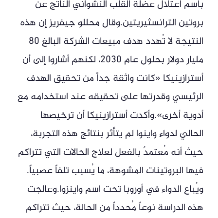
باسم اعتلال عضلة القلب النشواني الناتج عن
بروتين الترانسثيريتين.وقال محللو جيفريز إن هذه
النتيجة لا تُهدد هدف مبيعات الشركة البالغ 80
مليار دولار بحلول عام 2030، لكنهم أشاروا إلى أن
أسترازينيكا «كانت واثقة جداً من تحقيق الهدف
الرئيسي وقدرتها على تحقيقه عند استخدامه مع
أدوية أخرى».وأكدت أسترازينيكا أن ترخيصها
الحالي لدواء واينوا لم يتأثر بنتائج هذه التجربة،
حيث أنه مُعتمدٌ بالفعل لعلاج الحالات التي تتراكم
فيها البروتينات المشوهة، ما يُسبب تلفاً عصبياً.
ويُباع الدواء في أوروبا تحت اسم واينزوا.وعالجت
هذه الدراسة نوعاً مُحدداً من الحالة، حيث تتراكم