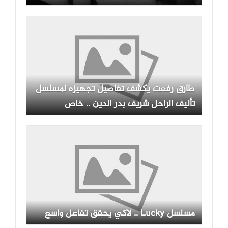
طارق رفعت يكشف تفاصيل تجهيزه لمسلسل
تأليف الراحل شريف بدر الدين .. خاص
مسلسل Lucky .. لاكي يحقق تفاعل واسع