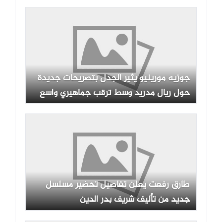
جوزيه مورينيو يثير الجدل بتصريحات جديدة
حول ريال مدريد وسط ترقب جماهيري واسع
طارق رفعت يعلن تفاصيل تحضير مسلسل
جديد من تأليف شريف بدر الدين