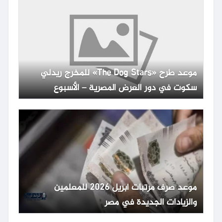
موعد طرح «The Dog Stars» للمخرج ريدلي
سكوت في دور العرض المصرية – الأسبوع
موعد صرف مرتبات أبريل 2026 للمعلمين
والزيادات الجديدة في مصر