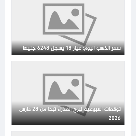
سعر الذهب اليوم: عيار 18 يسجل 6248 جنيها
توقعات أسبوعية لبرج العذراء تبدأ من 28 مارس
2026