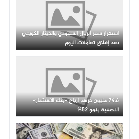
استقرار سعر الريال السعودي والدينار الكويتي
بعد إغلاق تعاملات اليوم
74.6 مليون درهم أرباح «بنك الاستثمار»
النصفية بنمو 52%