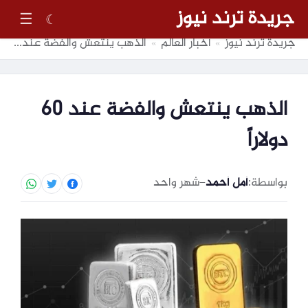
جريدة ترند نيوز
☰
☾
جريدة ترند نيوز
أخبار العالم
الذهب ينتعش والفضة عند 60 دولاراً
»
»
الذهب ينتعش والفضة عند 60
دولاراً
بواسطة:
أمل أحمد
–
شهر واحد