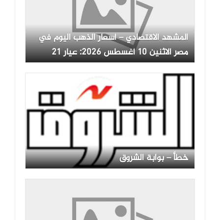
المشهد الاقتصادي – أسعار الذهب اليوم في
مصر الاثنين 10 أغسطس 2026: عيار 21
يسجل قفزة جديدة
خطأ – بوابة الشروق