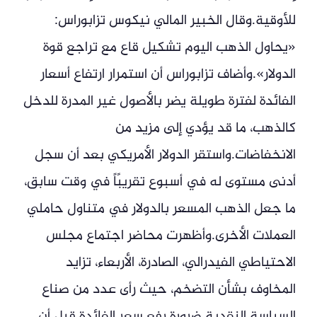
للأوقية.وقال الخبير المالي نيكوس تزابوراس:
«يحاول الذهب اليوم تشكيل قاع مع تراجع قوة
الدولار».وأضاف تزابوراس أن استمرار ارتفاع أسعار
الفائدة لفترة طويلة يضر بالأصول غير المدرة للدخل
كالذهب، ما قد يؤدي إلى مزيد من
الانخفاضات.واستقر الدولار الأمريكي بعد أن سجل
أدنى مستوى له في أسبوع تقريبًاً في وقت سابق،
ما جعل الذهب المسعر بالدولار في متناول حاملي
العملات الأخرى.وأظهرت محاضر اجتماع مجلس
الاحتياطي الفيدرالي، الصادرة، الأربعاء، تزايد
المخاوف بشأن التضخم، حيث رأى عدد من صناع
السياسة النقدية ضرورة رفع سعر الفائدة قبل أن