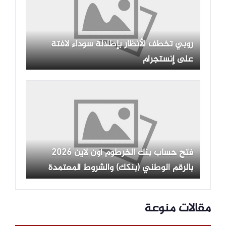
روبي تخطف الأنظار بإطلالة سوداء لافتة
على إنستجرام
فتح حساب بنك الخرطوم أون لاين 2026
بالرقم الوطني (بنكك) والشروط المعتمدة
مقالات منوعة