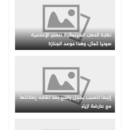
نقابة المهن السينمائية تنعى الإعلامية
سونيا كمال، وهذا موعد الجنازة
إليسا تتسبب بجدل واسع بعد تشابه إطلالتها
مع عارضة أزياء