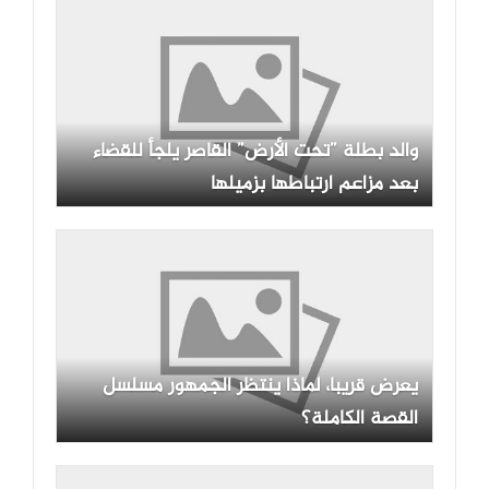
والد بطلة ”تحت الأرض” القاصر يلجأ للقضاء
بعد مزاعم ارتباطها بزميلها
يعرض قريبا، لماذا ينتظر الجمهور مسلسل
القصة الكاملة؟