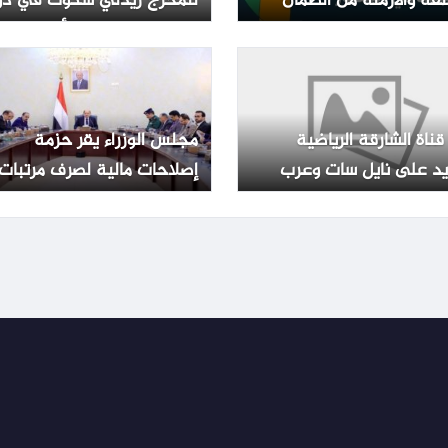
قة والأرملة من الضمان
للمخرج ريدلي سكوت في دو
الاجتماعي المطور 1448
العرض المصرية – الأسبوع
صول على المعاش
قناة الشارقة الرياضية
مجلس الوزراء يقر حزمة
يد على نايل سات وعرب
إصلاحات مالية لصرف مرتبات
موظفي الدولة