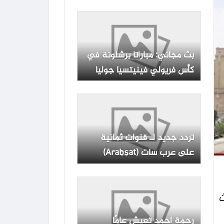
بث مجاني: مباراتا برشلونة في
كأس فريولي فينيتسيا جوليا
عبر MBC ACTION
تردد جديد لـ قنوات ثمانية
على عرب سات (Arabsat)
ث
رحمة أحمد تعيش عامًا