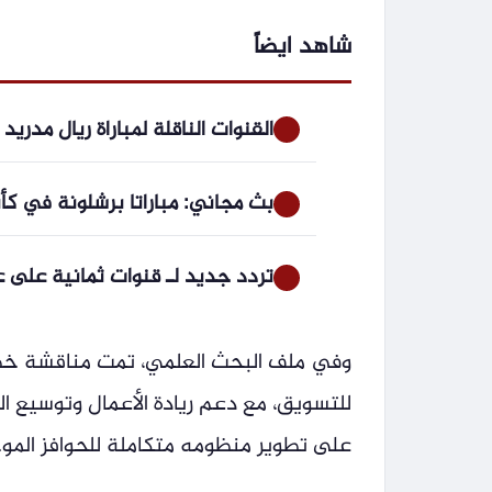
شاهد ايضاً
القنوات الناقلة لمباراة ريال مدري
بث مجاني: مباراتا برشلونة في كأس فري
تردد جديد لـ قنوات ثمانية على عرب سا
وفي ملف البحث العلمي، تمت مناقشة خطط
للتسويق، مع دعم ريادة الأعمال وتوسيع ال
على تطوير منظومه متكاملة للحوافز المو