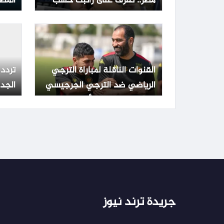
مصر.. تعرف على راتبك حسب
المطل
الدرجة الوظيفية
والح
القنوات الناقلة لمباراة الترجي
تردد 
الرياضي ضد الترجي الجرجيسي
الجد
اليوم في نهائي كأس تونس مع
سات
الموعد والتشكيلة
جريدة ترند نيوز