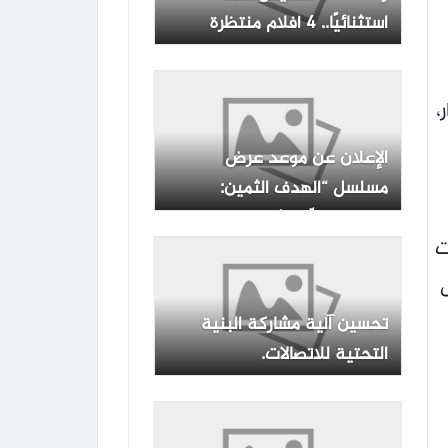
استثنائيًا.. 4 أفلام منتظرة
ومسلسل بطولة مطلقة
،
الإعلان عن موعد عرض
مسلسل “الهدف الثمين:
مطاردة صدّام” | فن
ت
تحسين آلية مشاركة البنية
التحتية للاتصالات.