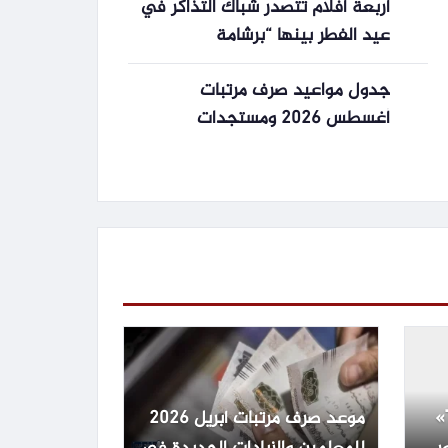
أربعة أفلام تتصدر شباك التذاكر في
عيد الفطر بينها “برشامة
جدول مواعيد صرف مرتبات
أغسطس 2026 ومستجدات
المتأخرات والحد الأدنى للأجور بعد
الزيادة
موعد طرح «The Dog Stars»
موعد صرف مرتبات أبريل 2026