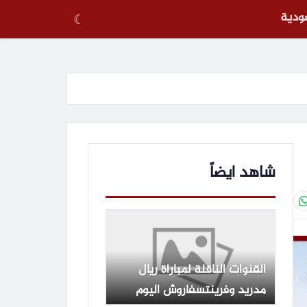
عودية
☾
شاهد ايضاً
القنوات الناقلة لمباراة ريال
مدريد وفرينتسفاروش اليوم