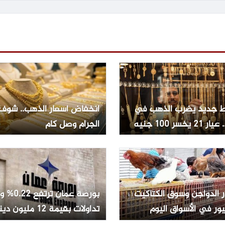
 جديد يضرب الذهب في
انخفاض أسعار الذهب.. شوف
2 يخسر 100 جنيه
الجرام وصل كام
ر الدواجن وسوق الكتاكيت
بورصة عمان تر
ور في الأسواق اليوم
تداولات بقيمة 12 مليون دينار
ليو 2026