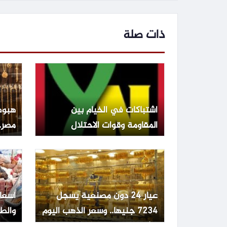
ذات صلة
اشتباكات في الخيام بين
هبوط
المقاومة وقوات الاحتلال
مصر.. عيار 1
عيار 24 دون مصنعية يسجل
أسعا
7234 جنيها.. وسعر الذهب اليوم
والطي
الإثنين 15 يونيو 2026
الجمعة 3 يو