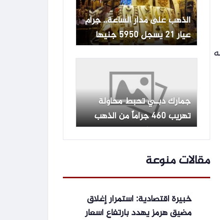
الذهب على مدار الساعة.. جرام
عيار 21 يسجل 5950 جنيها
 جنيه للشراء و52.33 جنيه
جمارك دبـي تحبط محاولة
تهريب 460 جراماً من الذهب
الخام عيار 24
مقالات منوعة
خبيرة اقتصادية: استمرار إغلاق
مضيق هرمز يهدد بارتفاع أسعار