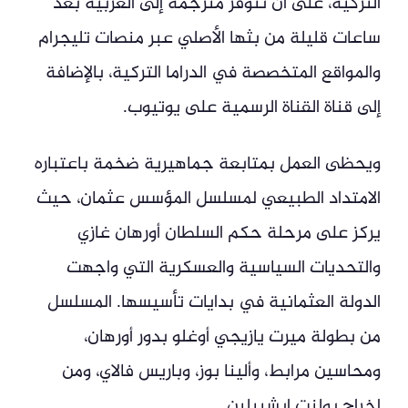
التركية، على أن تتوفر مترجمة إلى العربية بعد
ساعات قليلة من بثها الأصلي عبر منصات تليجرام
والمواقع المتخصصة في الدراما التركية، بالإضافة
إلى قناة القناة الرسمية على يوتيوب.
ويحظى العمل بمتابعة جماهيرية ضخمة باعتباره
الامتداد الطبيعي لمسلسل المؤسس عثمان، حيث
يركز على مرحلة حكم السلطان أورهان غازي
والتحديات السياسية والعسكرية التي واجهت
الدولة العثمانية في بدايات تأسيسها. المسلسل
من بطولة ميرت يازيجي أوغلو بدور أورهان،
ومحاسين مرابط، وألينا بوز، وباريس فالاي، ومن
إخراج بولنت إيشبيلين.