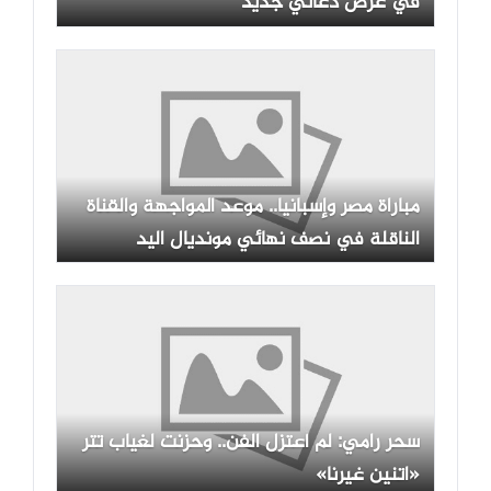
في عرض دعائي جديد
مباراة مصر وإسبانيا.. موعد المواجهة والقناة
الناقلة في نصف نهائي مونديال اليد
سحر رامي: لم أعتزل الفن.. وحزنت لغياب تتر
«اتنين غيرنا»