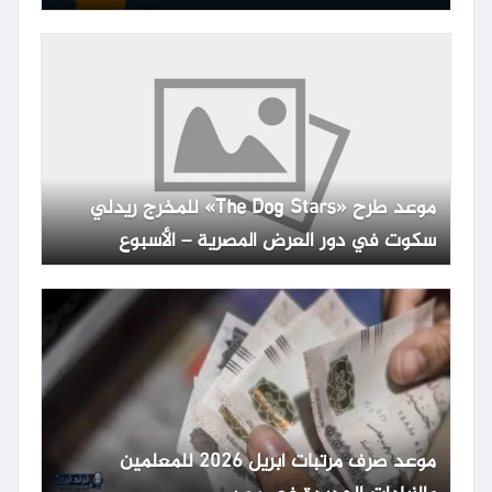
المعاش
موعد طرح «The Dog Stars» للمخرج ريدلي
سكوت في دور العرض المصرية – الأسبوع
موعد صرف مرتبات أبريل 2026 للمعلمين