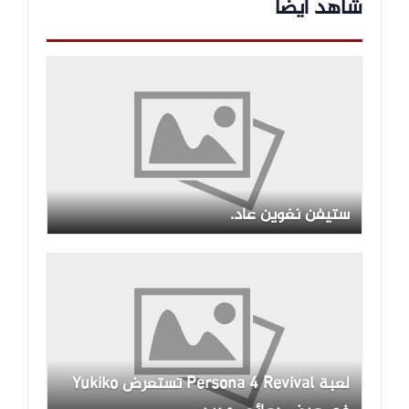
شاهد ايضاً
ستيفن نغوين عاد.
لعبة Persona 4 Revival تستعرض Yukiko