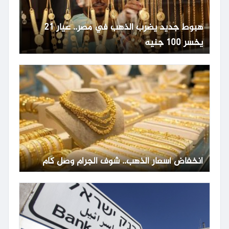
هبوط جديد يضرب الذهب في مصر.. عيار 21
يخسر 100 جنيه
انخفاض أسعار الذهب.. شوف الجرام وصل كام