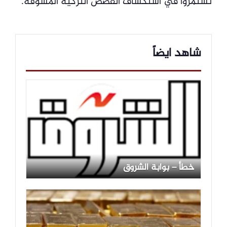
تستمروا في استكشاف القصص التركية المشوقة.
شاهد ايضاً
خطأ – بوابة الشروق