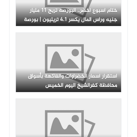
ختام أسبوع أخضر.. البورصة تربح 11 مليار
جنيه ورأس المال يكسر 4.1 تريليون | بورصة
وشركات
استقرار أسعار الخضراوات والفاكهة بأسواق
محافظة كفرالشيخ اليوم الخميس