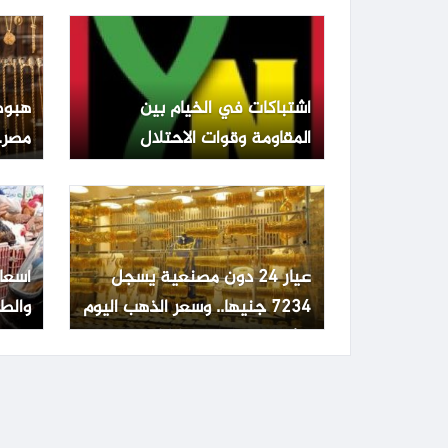
اشتباكات في الخيام بين
هبوط
المقاومة وقوات الاحتلال
مصر.. عيار 1
عيار 24 دون مصنعية يسجل
أسعا
7234 جنيها.. وسعر الذهب اليوم
والطي
الإثنين 15 يونيو 2026
الجمعة 3 يو