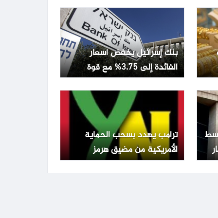
بنك إسرائيل يخفض أسعار
الفائدة إلى 3.75% مع قوة
الشيكل وتراجع التضخم
تفع 0.22% وسط
ترامب يهدد بسحب الحماية
الأمريكية من مضيق هرمز
ويطالب الدول المعنية بالدفاع
عن نفسها