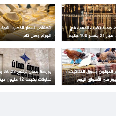
 جديد يضرب الذهب في
انخفاض أسعار الذهب.. شوف
2 يخسر 100 جنيه
الجرام وصل كام
ر الدواجن وسوق الكتاكيت
بورصة عمان تر
ور في الأسواق اليوم
تداولات بقيمة 12 مليون دينار
ليو 2026