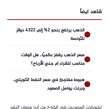
شاهد ايضاً
الذهب يرتفع بنحو 2% إلى 4322 دولار
للأونصة
سعر الذهب يقفز عالميًا.. هل الوقت
مناسب للشراء أم جني الأرباح؟
هبوط مفاجئ في سعر النفط الكويتي..
وبرنت يواصل الصعود
تحويلات المصريين في الخارج من أبرز مصادر النقد