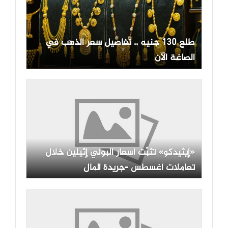
طلع 130 جنيه .. تفاصيل سعر الذهب في
الصاغة الآن
«إيثيدكو» تثبّت أسعار البولي إثيلين خلال
تعاملات أغسطس -جريدة المال