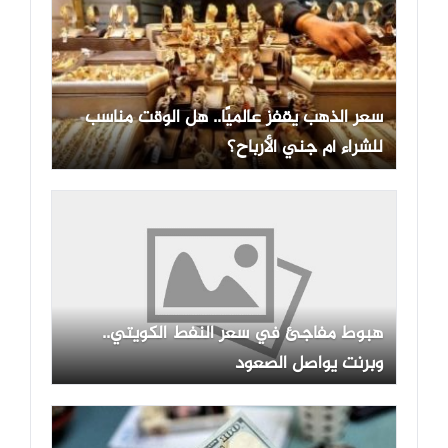
سعر الذهب يقفز عالميًا.. هل الوقت مناسب
للشراء أم جني الأرباح؟
هبوط مفاجئ في سعر النفط الكويتي..
وبرنت يواصل الصعود