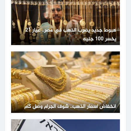
هبوط جديد يضرب الذهب في مصر.. عيار 21
يخسر 100 جنيه
انخفاض أسعار الذهب.. شوف الجرام وصل كام