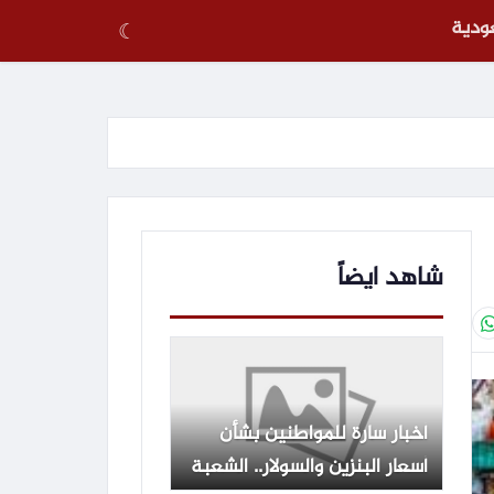
عودية
☾
شاهد ايضاً
أخبار سارة للمواطنين بشأن
أسعار البنزين والسولار.. الشعبة