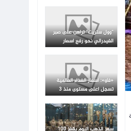
توضح
“وول ستريت” تراهن على صبر
الفيدرالي نحو رفع أسعار
الفائدة
«فاو»: أسعار الغذاء العالمية
تسجل أعلى مستوى منذ 3
سنوات
نيو 2026، حالة
سعر الذهب اليوم يقفز 100