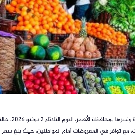
سجلت أسواق الفاكهة الطازجة والمستوردة وغيرها بمحافظة الأقصر، اليوم الثلاثاء 2 يو
ات، مع توافر في المعروضات أمام المواطنين، حيث بلغ سعر