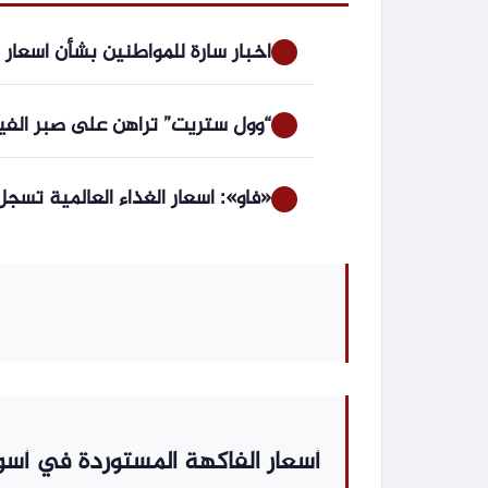
أخبار سارة للمواطنين بشأن أسعار ا
“وول ستريت” تراهن على صبر الفيد
«فاو»: أسعار الغذاء العالمية تسجل أع
أسعار الفاكهة المستوردة في أسوا