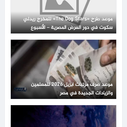
موعد طرح «The Dog Stars» للمخرج ريدلي
سكوت في دور العرض المصرية – الأسبوع
موعد صرف مرتبات أبريل 2026 للمعلمين
والزيادات الجديدة في مصر