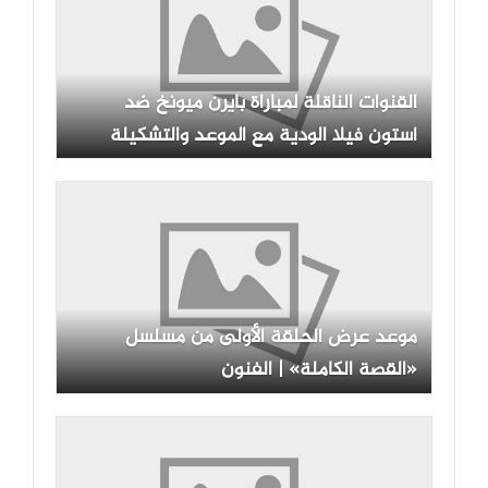
القنوات الناقلة لمباراة بايرن ميونخ ضد
أستون فيلا الودية مع الموعد والتشكيلة
موعد عرض الحلقة الأولى من مسلسل
«القصة الكاملة» | الفنون