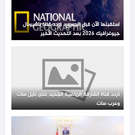
استقبلها الآن قبل الجميع.. تردد قناة ناشيونال
جيوغرافيك 2026 بعد التحديث الأخير
تردد قناة الشارقة الرياضية الجديد على نايل سات
وعرب سات