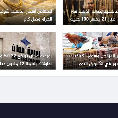
 جديد يضرب الذهب في
انخفاض أسعار الذهب.. شوف
2 يخسر 100 جنيه
الجرام وصل كام
ر الدواجن وسوق الكتاكيت
بورصة عمان تر
ور في الأسواق اليوم
تداولات بقيمة 12 مليون دينار
ليو 2026