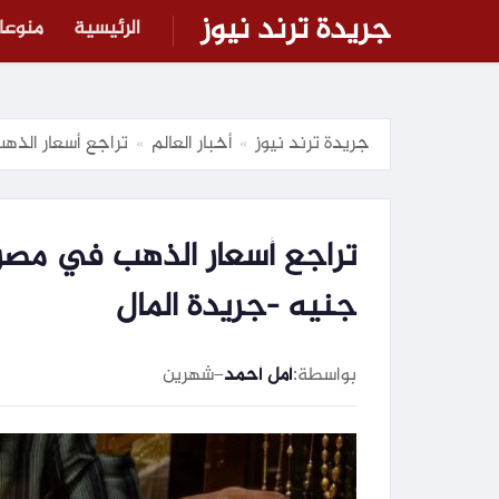
جريدة ترند نيوز
الرئيسية
منوعا
جريدة ترند نيوز
أخبار العالم
تراجع أسعار الذهب في مصر 25 جنيهًا مساء.. عيار 1
»
»
جنيه -جريدة المال
بواسطة:
أمل أحمد
–
شهرين