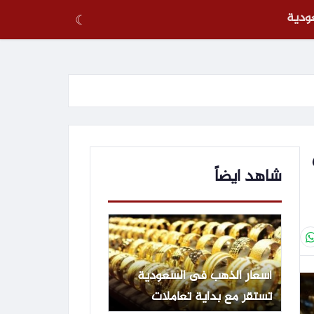
عودية
☾
660
شاهد ايضاً
أسعار الذهب فى السعودية
تستقر مع بداية تعاملات