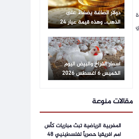
دولار الصاغة يضغط على
ة
الذهب.. وهذه قيمة عيار 24
ي
الآن
أسعار الفراخ والبيض اليوم
الخميس 6 أغسطس 2026
مقالات منوعة
المغربية الرياضية تبث مباريات كأس
أمم أفريقيا حصرياً لفلسطينيي 48