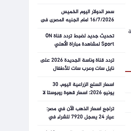
سعر الدولار اليوم الخميس
16/7/2026 أمام الجنيه المصرى فى
منتصف التعاملات
ة
تحديث جديد لضبط تردد قناة ON
Sport لمشاهدة مباراة الأهلي
وسموحة بجودة عالية
تردد قناة وناسة الجديدة 2026 على
نايل سات وعرب سات للأطفال
بجودة عالية
أسعار السلع الزراعية اليوم، 30
يونيو 2026: أسعار قهوة روبوستا لا
تزال تتلقى الدعم؛ الشركات
تراجع أسعار الذهب الآن في مصر:
الأمريكية “تتسابق” لاستيراد البضائع
عيار 24 يسجل 7920 للشراء في
قبل الجولة الجديدة من الرسوم
تحديث 09:20 مساءًا
الجمركية.