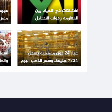
اشتباكات في الخيام بين
هبوط
المقاومة وقوات الاحتلال
مصر.. عيار 1
عيار 24 دون مصنعية يسجل
أسعا
7234 جنيها.. وسعر الذهب اليوم
والطي
الإثنين 15 يونيو 2026
الجمعة 3 يو