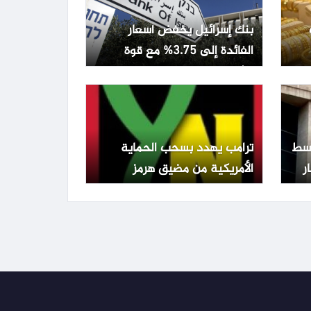
بنك إسرائيل يخفض أسعار
الفائدة إلى 3.75% مع قوة
الشيكل وتراجع التضخم
تفع 0.22% وسط
ترامب يهدد بسحب الحماية
الأمريكية من مضيق هرمز
ويطالب الدول المعنية بالدفاع
عن نفسها