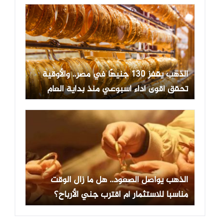
الذهب يقفز 130 جنيهًا في مصر.. والأوقية
تحقق أقوى أداء أسبوعي منذ بداية العام
الذهب يواصل الصعود.. هل ما زال الوقت
مناسبا للاستثمار أم اقترب جني الأرباح؟