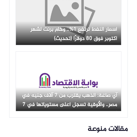
أسعار النفط ترتفع 1%.. وخام برنت لشهر
أكتوبر فوق 80 دولارًا (تحديث)
آي صاغة: الذهب يقترب من 7 آلاف جنيه في
مصر.. والأوقية تسجل أعلى مستوياتها في 7
أسابيع وتوقعات بالوصول إلى 5000 دولار
مقالات منوعة