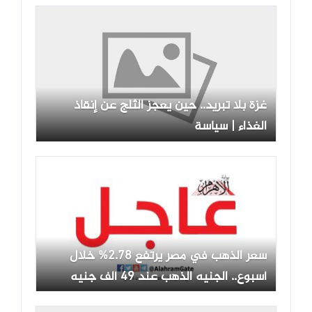
غزة بلا تبريد.. حين يعجز الثلج عن إنقاذ
الغذاء | سياسة
سعر الذهب في مصر يرتفع 2.78% خلال
أسبوع.. الجنيه الذهب عند 49 ألف جنيه