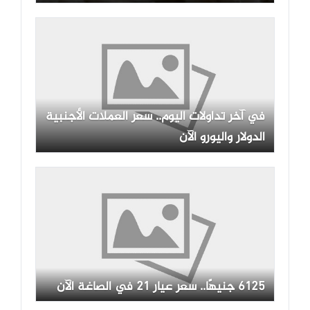
في آخر تداولات اليوم.. سعر العملات الأجنبية
الدولار واليورو الآن
6125 جنيهًا.. سعر عيار 21 في الصاغة الآن