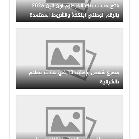
فتح حساب بنك الخرطوم أون لاين 2026
بالرقم الوطني (بنكك) والشروط المعتمدة
مصرع شخص وإصابة 13 في حادث تصادم
بالشرقية