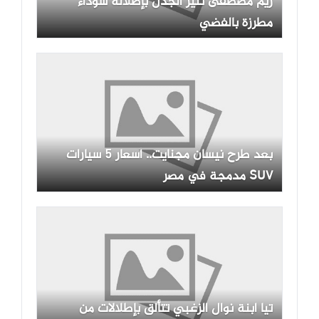
ريم مصطفى تثير الجدل بإطلالة سوداء
مطرزة بالفضي
بعد طرح نيسان مجنايت.. أسعار 5 سيارات
SUV مدمجة في مصر
تيا ابنة نوال الزغبي تتألق بإطلالات من