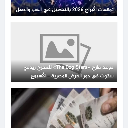
توقعات الأبراج 2026 بالتفصيل في الحب والعمل
موعد طرح «The Dog Stars» للمخرج ريدلي
سكوت في دور العرض المصرية – الأسبوع