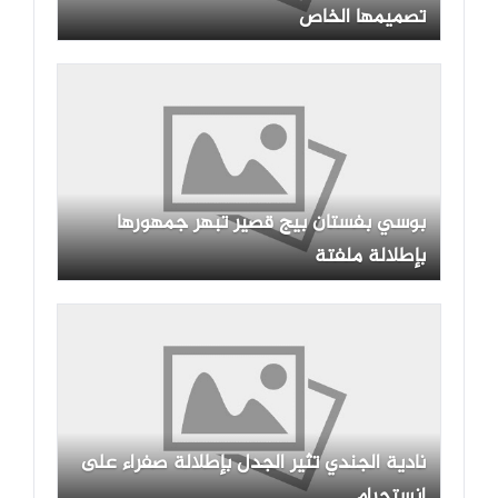
تصميمها الخاص
بوسي بفستان بيج قصير تبهر جمهورها
بإطلالة ملفتة
نادية الجندي تثير الجدل بإطلالة صفراء على
إنستجرام